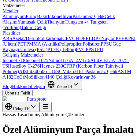
Malzemeler
Metaller
Alüminyum
Pirinç
Bakır
İnkonel
Invar
Paslanmaz Çelik
Çelik
Alaşımı
Yumuşak Çelik
Titanyum
Tungsten -> Tungsten
(Volfram)
Takım Çeliği
Plastikler
ABS
Asetal/Delrin
Polikarbonat
CPVC
HDPE
LDPE
Naylon
PEEK
PEI
(Ultem)
PET
PMMA (Akrilik)
Polipropilen
Polistiren
PPSU
Güç
Kaynağı Ünitesi (PSU)
PTFE (Teflon)
PVC
PPS
TPU
Gelişmiş Malzemeler
Inconel 718
Inconel 625
Nitinol
Ti-6Al-4V
Ti-6Al-4V ELI
Al 7075-
T6
Hastelloy C-276
Haynes 230
CFRP (Karbon Fiber Takviyeli
Polimer)
AISI 4340
6061-T6
SCM435
316L Paslanmaz Çelik
ASTM
A182
CoCrMo
Silikon
4140 Çeliği
Kovar
Invar 36
Blog
Hakkında
İletişim
Türkçe
TR
Ücretsiz Teklif
Partsproto
Türkçe
TR
Hassas Tasarlanmış Alüminyum Çözümler
Özel Alüminyum Parça İmalatı