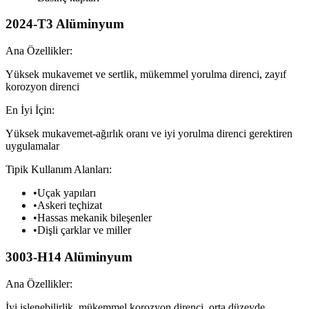
2024-T3 Alüminyum
Ana Özellikler:
Yüksek mukavemet ve sertlik, mükemmel yorulma direnci, zayıf
korozyon direnci
En İyi İçin:
Yüksek mukavemet-ağırlık oranı ve iyi yorulma direnci gerektiren
uygulamalar
Tipik Kullanım Alanları:
•
Uçak yapıları
•
Askeri teçhizat
•
Hassas mekanik bileşenler
•
Dişli çarklar ve miller
3003-H14 Alüminyum
Ana Özellikler:
İyi işlenebilirlik, mükemmel korozyon direnci, orta düzeyde