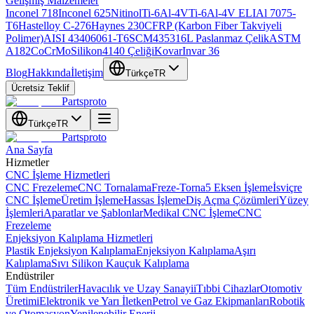
Gelişmiş Malzemeler
Inconel 718
Inconel 625
Nitinol
Ti-6Al-4V
Ti-6Al-4V ELI
Al 7075-
T6
Hastelloy C-276
Haynes 230
CFRP (Karbon Fiber Takviyeli
Polimer)
AISI 4340
6061-T6
SCM435
316L Paslanmaz Çelik
ASTM
A182
CoCrMo
Silikon
4140 Çeliği
Kovar
Invar 36
Blog
Hakkında
İletişim
Türkçe
TR
Ücretsiz Teklif
Partsproto
Türkçe
TR
Partsproto
Ana Sayfa
Hizmetler
CNC İşleme Hizmetleri
CNC Frezeleme
CNC Tornalama
Freze-Torna
5 Eksen İşleme
İsviçre
CNC İşleme
Üretim İşleme
Hassas İşleme
Diş Açma Çözümleri
Yüzey
İşlemleri
Aparatlar ve Şablonlar
Medikal CNC İşleme
CNC
Frezeleme
Enjeksiyon Kalıplama Hizmetleri
Plastik Enjeksiyon Kalıplama
Enjeksiyon Kalıplama
Aşırı
Kalıplama
Sıvı Silikon Kauçuk Kalıplama
Endüstriler
Tüm Endüstriler
Havacılık ve Uzay Sanayii
Tıbbi Cihazlar
Otomotiv
Üretimi
Elektronik ve Yarı İletken
Petrol ve Gaz Ekipmanları
Robotik
ve Otomasyon
Yenilenebilir Enerji