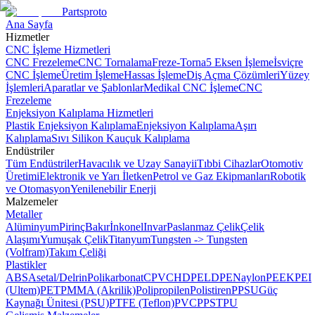
Partsproto
Ana Sayfa
Hizmetler
CNC İşleme Hizmetleri
CNC Frezeleme
CNC Tornalama
Freze-Torna
5 Eksen İşleme
İsviçre
CNC İşleme
Üretim İşleme
Hassas İşleme
Diş Açma Çözümleri
Yüzey
İşlemleri
Aparatlar ve Şablonlar
Medikal CNC İşleme
CNC
Frezeleme
Enjeksiyon Kalıplama Hizmetleri
Plastik Enjeksiyon Kalıplama
Enjeksiyon Kalıplama
Aşırı
Kalıplama
Sıvı Silikon Kauçuk Kalıplama
Endüstriler
Tüm Endüstriler
Havacılık ve Uzay Sanayii
Tıbbi Cihazlar
Otomotiv
Üretimi
Elektronik ve Yarı İletken
Petrol ve Gaz Ekipmanları
Robotik
ve Otomasyon
Yenilenebilir Enerji
Malzemeler
Metaller
Alüminyum
Pirinç
Bakır
İnkonel
Invar
Paslanmaz Çelik
Çelik
Alaşımı
Yumuşak Çelik
Titanyum
Tungsten -> Tungsten
(Volfram)
Takım Çeliği
Plastikler
ABS
Asetal/Delrin
Polikarbonat
CPVC
HDPE
LDPE
Naylon
PEEK
PEI
(Ultem)
PET
PMMA (Akrilik)
Polipropilen
Polistiren
PPSU
Güç
Kaynağı Ünitesi (PSU)
PTFE (Teflon)
PVC
PPS
TPU