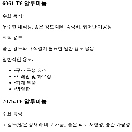
6061-T6 알루미늄
주요 특성:
우수한 내식성, 좋은 강도 대비 중량비, 뛰어난 가공성
최적 용도:
좋은 강도와 내식성이 필요한 일반 용도 응용
일반적인 용도:
•
구조 구성 요소
•
프레임 및 하우징
•
기계 부품
•
방열판
7075-T6 알루미늄
주요 특성:
고강도(많은 강재와 비교 가능), 좋은 피로 저항성, 중간 가공성