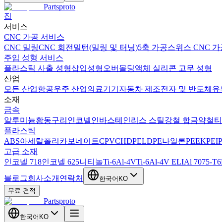
Partsproto
집
서비스
CNC 가공 서비스
CNC 밀링
CNC 회전
밀턴(밀링 및 터닝)
5축 가공
스위스 CNC 가
주입 성형 서비스
플라스틱 사출 성형
삽입성형
오버몰딩
액체 실리콘 고무 성형
산업
모든 산업
항공우주 산업
의료기기
자동차 제조
전자 및 반도체
유
소재
금속
알루미늄
황동
구리
인코넬
인바
스테인리스 스틸
강철 합금
약철
티
플라스틱
ABS
아세탈
폴리카보네이트
CPVC
HDPE
LDPE
나일론
PEEK
PEI
고급 소재
인코넬 718
인코넬 625
니티놀
Ti-6Al-4V
Ti-6Al-4V ELI
Al 7075-T6
블로그
회사소개
연락처
한국어
KO
무료 견적
Partsproto
한국어
KO