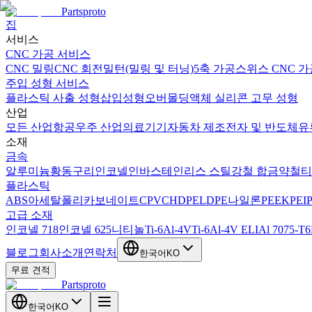
Partsproto
집
서비스
CNC 가공 서비스
CNC 밀링
CNC 회전
밀턴(밀링 및 터닝)
5축 가공
스위스 CNC 가
주입 성형 서비스
플라스틱 사출 성형
삽입성형
오버몰딩
액체 실리콘 고무 성형
산업
모든 산업
항공우주 산업
의료기기
자동차 제조
전자 및 반도체
유
소재
금속
알루미늄
황동
구리
인코넬
인바
스테인리스 스틸
강철 합금
약철
티
플라스틱
ABS
아세탈
폴리카보네이트
CPVC
HDPE
LDPE
나일론
PEEK
PEI
고급 소재
인코넬 718
인코넬 625
니티놀
Ti-6Al-4V
Ti-6Al-4V ELI
Al 7075-T6
블로그
회사소개
연락처
한국어
KO
무료 견적
Partsproto
한국어
KO