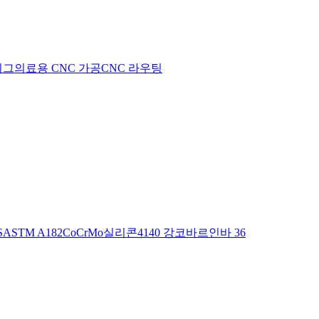
지그
의료용 CNC 가공
CNC 라우팅
S
ASTM A182
CoCrMo
실리콘
4140 강
코바르
인바 36