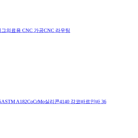
지그
의료용 CNC 가공
CNC 라우팅
S
ASTM A182
CoCrMo
실리콘
4140 강
코바르
인바 36