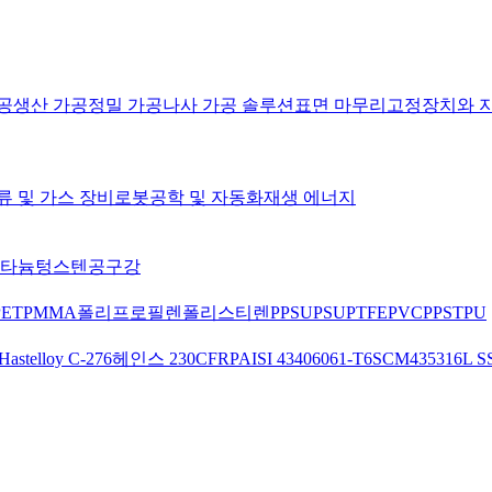
공
생산 가공
정밀 가공
나사 가공 솔루션
표면 마무리
고정장치와 
류 및 가스 장비
로봇공학 및 자동화
재생 에너지
타늄
텅스텐
공구강
PET
PMMA
폴리프로필렌
폴리스티렌
PPSU
PSU
PTFE
PVC
PPS
TPU
Hastelloy C-276
헤인스 230
CFRP
AISI 4340
6061-T6
SCM435
316L S