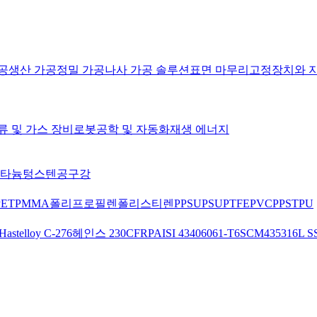
공
생산 가공
정밀 가공
나사 가공 솔루션
표면 마무리
고정장치와 
류 및 가스 장비
로봇공학 및 자동화
재생 에너지
타늄
텅스텐
공구강
PET
PMMA
폴리프로필렌
폴리스티렌
PPSU
PSU
PTFE
PVC
PPS
TPU
Hastelloy C-276
헤인스 230
CFRP
AISI 4340
6061-T6
SCM435
316L S