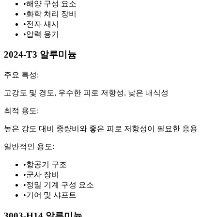
•
해양 구성 요소
•
화학 처리 장비
•
전자 섀시
•
압력 용기
2024-T3 알루미늄
주요 특성:
고강도 및 경도, 우수한 피로 저항성, 낮은 내식성
최적 용도:
높은 강도 대비 중량비와 좋은 피로 저항성이 필요한 응용
일반적인 용도:
•
항공기 구조
•
군사 장비
•
정밀 기계 구성 요소
•
기어 및 샤프트
3003-H14 알루미늄