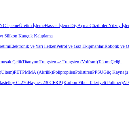
CNC İşleme
Üretim İşleme
Hassas İşleme
Diş Açma Çözümleri
Yüzey İşle
vı Silikon Kauçuk Kalıplama
etimi
Elektronik ve Yarı İletken
Petrol ve Gaz Ekipmanları
Robotik ve 
muşak Çelik
Titanyum
Tungsten -> Tungsten (Volfram)
Takım Çeliği
(Ultem)
PET
PMMA (Akrilik)
Polipropilen
Polistiren
PPSU
Güç Kaynağı 
astelloy C-276
Haynes 230
CFRP (Karbon Fiber Takviyeli Polimer)
AI