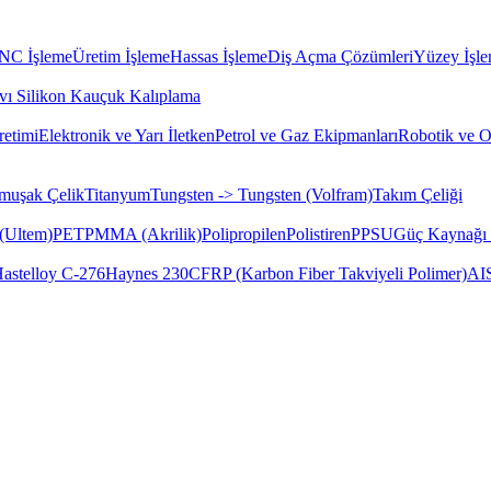
CNC İşleme
Üretim İşleme
Hassas İşleme
Diş Açma Çözümleri
Yüzey İşle
vı Silikon Kauçuk Kalıplama
etimi
Elektronik ve Yarı İletken
Petrol ve Gaz Ekipmanları
Robotik ve 
muşak Çelik
Titanyum
Tungsten -> Tungsten (Volfram)
Takım Çeliği
(Ultem)
PET
PMMA (Akrilik)
Polipropilen
Polistiren
PPSU
Güç Kaynağı 
astelloy C-276
Haynes 230
CFRP (Karbon Fiber Takviyeli Polimer)
AI