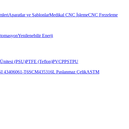
mleri
Aparatlar ve Şablonlar
Medikal CNC İşleme
CNC Frezeleme
Otomasyon
Yenilenebilir Enerji
Ünitesi (PSU)
PTFE (Teflon)
PVC
PPS
TPU
SI 4340
6061-T6
SCM435
316L Paslanmaz Çelik
ASTM