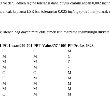
iriz ve dahil edilen reçine toleransı daha büyük olabilir ancak 0,002 i
lır, ancak kaplama LSR ise, toleranslar 0,025 inç/inç (0,025 mm) olarak d
 istenen bağ dayanımını elde etmek için malzeme uyumluluğu dikkate al
1
PC Lexan940-701
PBT Valox357-1001
PP Profax 6323
C
C
M
M
M
C
M
M
C
M
M
-
C
C
M
C
M
M
M
M
M
M
M
M
C
M
M