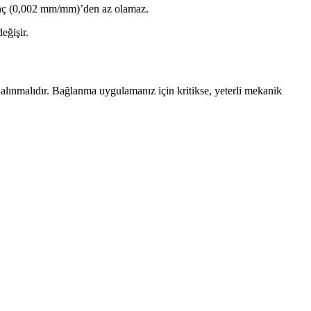
nç/inç (0,002 mm/mm)’den az olamaz.
eğişir.
ınmalıdır. Bağlanma uygulamanız için kritikse, yeterli mekanik