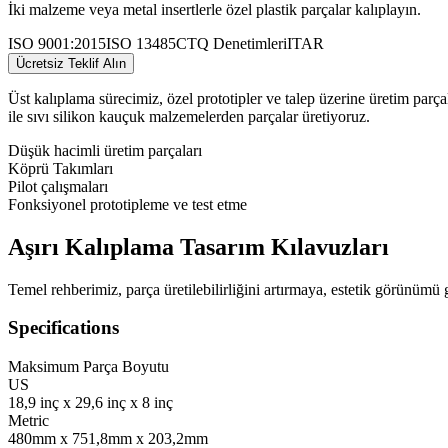
İki malzeme veya metal insertlerle özel plastik parçalar kalıplayın.
ISO 9001:2015
ISO 13485
CTQ Denetimleri
ITAR
Ücretsiz Teklif Alın
Üst kalıplama sürecimiz, özel prototipler ve talep üzerine üretim parç
ile sıvı silikon kauçuk malzemelerden parçalar üretiyoruz.
Düşük hacimli üretim parçaları
Köprü Takımları
Pilot çalışmaları
Fonksiyonel prototipleme ve test etme
Aşırı Kalıplama Tasarım Kılavuzları
Temel rehberimiz, parça üretilebilirliğini artırmaya, estetik görünümü
Specifications
Maksimum Parça Boyutu
US
18,9 inç x 29,6 inç x 8 inç
Metric
480mm x 751,8mm x 203,2mm