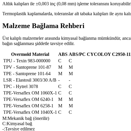
Altlık kalıpları ile ±0,003 inç (0,08 mm) işleme toleransını koruyabil
Termoplastik kaplamalarda, toleranslar alt tabaka kalıpları ile aynı ka
Malzeme Bağlama Rehberi
Üst kalıplı malzemeler arasında kimyasal bağlanma mümkündür, ancak
bağın sağlanması şiddetle tavsiye edilir.
Overmold Material
ABS
ABS/PC CYCOLOY C2950-11
TPU - Texin 983-000000
C
C
TPV - Santoprene 101-87
M
M
TPE - Santoprene 101-64
M
M
LSR - Elastosil 3003/30 A/B
-
-
TPC - Hytrel 3078
C
C
TPE-Versaflex OM 1060X-1
C
C
TPE-Versaflex OM 6240-1
M
M
TPE-Versaflex OM 6258-1
M
M
TPE-Versaflex OM 1040X-1
C
C
M
:
Mekanik bağ (önerilir)
C
:
Kimyasal bağ
-
:
Tavsiye edilmez