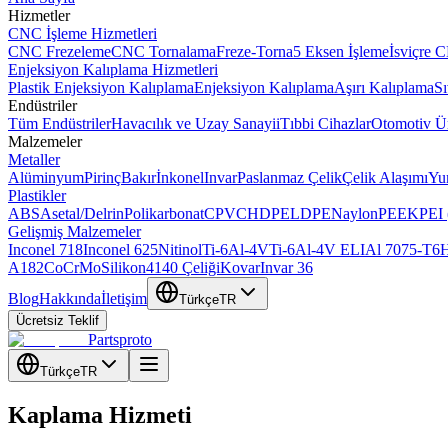
Hizmetler
CNC İşleme Hizmetleri
CNC Frezeleme
CNC Tornalama
Freze-Torna
5 Eksen İşleme
İsviçre 
Enjeksiyon Kalıplama Hizmetleri
Plastik Enjeksiyon Kalıplama
Enjeksiyon Kalıplama
Aşırı Kalıplama
Sı
Endüstriler
Tüm Endüstriler
Havacılık ve Uzay Sanayii
Tıbbi Cihazlar
Otomotiv Ür
Malzemeler
Metaller
Alüminyum
Pirinç
Bakır
İnkonel
Invar
Paslanmaz Çelik
Çelik Alaşımı
Yu
Plastikler
ABS
Asetal/Delrin
Polikarbonat
CPVC
HDPE
LDPE
Naylon
PEEK
PEI 
Gelişmiş Malzemeler
Inconel 718
Inconel 625
Nitinol
Ti-6Al-4V
Ti-6Al-4V ELI
Al 7075-T6
H
A182
CoCrMo
Silikon
4140 Çeliği
Kovar
Invar 36
Blog
Hakkında
İletişim
Türkçe
TR
Ücretsiz Teklif
Partsproto
Türkçe
TR
Kaplama Hizmeti