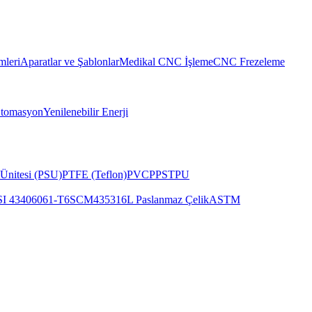
mleri
Aparatlar ve Şablonlar
Medikal CNC İşleme
CNC Frezeleme
Otomasyon
Yenilenebilir Enerji
Ünitesi (PSU)
PTFE (Teflon)
PVC
PPS
TPU
SI 4340
6061-T6
SCM435
316L Paslanmaz Çelik
ASTM