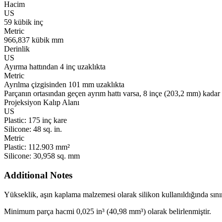
Hacim
US
59 kübik inç
Metric
966,837 kübik mm
Derinlik
US
Ayırma hattından 4 inç uzaklıkta
Metric
Ayrılma çizgisinden 101 mm uzaklıkta
Parçanın ortasından geçen ayrım hattı varsa, 8 inçe (203,2 mm) kadar o
Projeksiyon Kalıp Alanı
US
Plastic:
175 inç kare
Silicone:
48 sq. in.
Metric
Plastic:
112.903 mm²
Silicone:
30,958 sq. mm
Additional Notes
Yükseklik, aşın kaplama malzemesi olarak silikon kullanıldığında sınırlı
Minimum parça hacmi 0,025 in³ (40,98 mm³) olarak belirlenmiştir.