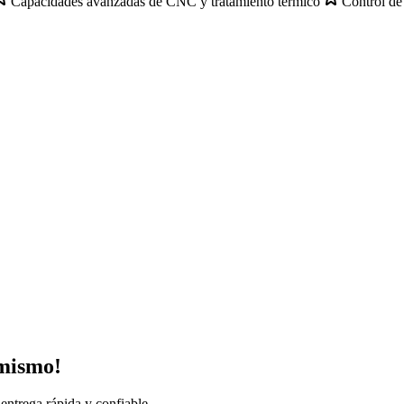
Capacidades avanzadas de CNC y tratamiento térmico
Control de 
 mismo!
entrega rápida y confiable.