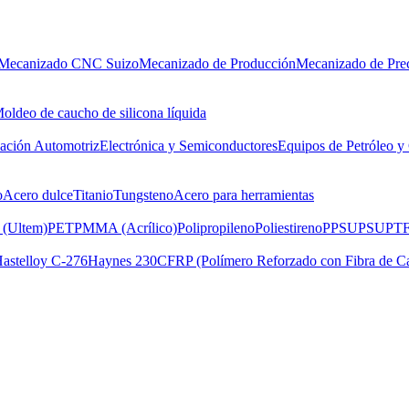
Mecanizado CNC Suizo
Mecanizado de Producción
Mecanizado de Prec
oldeo de caucho de silicona líquida
cación Automotriz
Electrónica y Semiconductores
Equipos de Petróleo y
o
Acero dulce
Titanio
Tungsteno
Acero para herramientas
 (Ultem)
PET
PMMA (Acrílico)
Polipropileno
Poliestireno
PPSU
PSU
PTF
astelloy C-276
Haynes 230
CFRP (Polímero Reforzado con Fibra de C