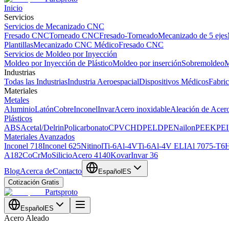
Inicio
Servicios
Servicios de Mecanizado CNC
Fresado CNC
Torneado CNC
Fresado-Torneado
Mecanizado de 5 ejes
Plantillas
Mecanizado CNC Médico
Fresado CNC
Servicios de Moldeo por Inyección
Moldeo por Inyección de Plástico
Moldeo por inserción
Sobremoldeo
M
Industrias
Todas las Industrias
Industria Aeroespacial
Dispositivos Médicos
Fabri
Materiales
Metales
Aluminio
Latón
Cobre
Inconel
Invar
Acero inoxidable
Aleación de Acer
Plásticos
ABS
Acetal/Delrin
Policarbonato
CPVC
HDPE
LDPE
Nailon
PEEK
PEI
Materiales Avanzados
Inconel 718
Inconel 625
Nitinol
Ti-6Al-4V
Ti-6Al-4V ELI
Al 7075-T6
H
A182
CoCrMo
Silicio
Acero 4140
Kovar
Invar 36
Blog
Acerca de
Contacto
Español
ES
Cotización Gratis
Partsproto
Español
ES
Acero Aleado