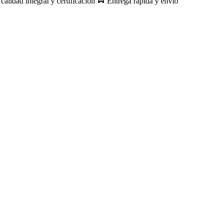
calidad integral y certificación
Entrega rápida y envío