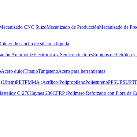
Mecanizado CNC Suizo
Mecanizado de Producción
Mecanizado de Prec
oldeo de caucho de silicona líquida
cación Automotriz
Electrónica y Semiconductores
Equipos de Petróleo y
o
Acero dulce
Titanio
Tungsteno
Acero para herramientas
 (Ultem)
PET
PMMA (Acrílico)
Polipropileno
Poliestireno
PPSU
PSU
PTF
astelloy C-276
Haynes 230
CFRP (Polímero Reforzado con Fibra de C