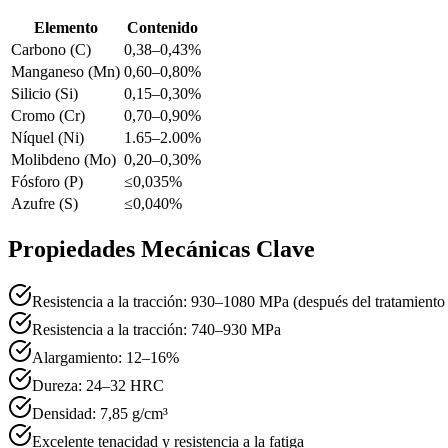
Elemento
Contenido
Carbono (C)
0,38–0,43%
Manganeso (Mn)
0,60–0,80%
Silicio (Si)
0,15–0,30%
Cromo (Cr)
0,70–0,90%
Níquel (Ni)
1.65–2.00%
Molibdeno (Mo)
0,20–0,30%
Fósforo (P)
≤0,035%
Azufre (S)
≤0,040%
Propiedades Mecánicas Clave
Resistencia a la tracción: 930–1080 MPa (después del tratamiento
Resistencia a la tracción: 740–930 MPa
Alargamiento: 12–16%
Dureza: 24–32 HRC
Densidad: 7,85 g/cm³
Excelente tenacidad y resistencia a la fatiga