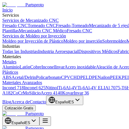
Partsproto
Inicio
Servicios
Servicios de Mecanizado CNC
Fresado CNC
Torneado CNC
Fresado-Torneado
Mecanizado de 5 ejes
Plantillas
Mecanizado CNC Médico
Fresado CNC
Servicios de Moldeo por Inyección
Moldeo por Inyección de Plástico
Moldeo por inserción
Sobremoldeo
M
Industrias
Todas las Industrias
Industria Aeroespacial
Dispositivos Médicos
Fabri
Materiales
Metales
Aluminio
Latón
Cobre
Inconel
Invar
Acero inoxidable
Aleación de Acer
Plásticos
ABS
Acetal/Delrin
Policarbonato
CPVC
HDPE
LDPE
Nailon
PEEK
PEI
Materiales Avanzados
Inconel 718
Inconel 625
Nitinol
Ti-6Al-4V
Ti-6Al-4V ELI
Al 7075-T6
H
A182
CoCrMo
Silicio
Acero 4140
Kovar
Invar 36
Blog
Acerca de
Contacto
Español
ES
Cotización Gratis
Partsproto
Español
ES
Partsproto