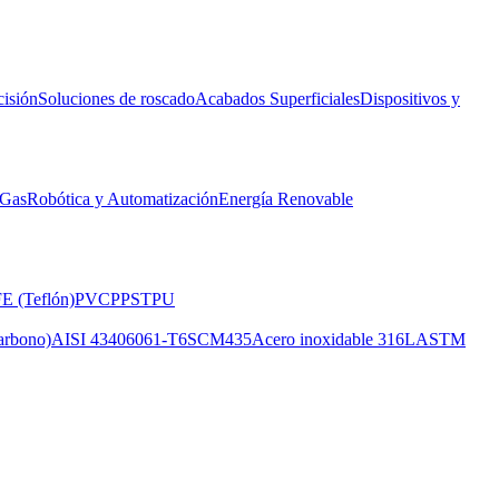
isión
Soluciones de roscado
Acabados Superficiales
Dispositivos y
 Gas
Robótica y Automatización
Energía Renovable
E (Teflón)
PVC
PPS
TPU
arbono)
AISI 4340
6061-T6
SCM435
Acero inoxidable 316L
ASTM