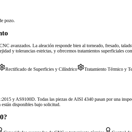
de pozo.
nto
NC avanzados. La aleación responde bien al torneado, fresado, taladra
ejidad y tolerancias estrictas, y ofrecemos tratamientos superficiales 
Rectificado de Superficies y Cilíndrico
Tratamiento Térmico y T
:2015 y AS9100D. Todas las piezas de AISI 4340 pasan por una inspecci
stán disponibles bajo solicitud.
40?