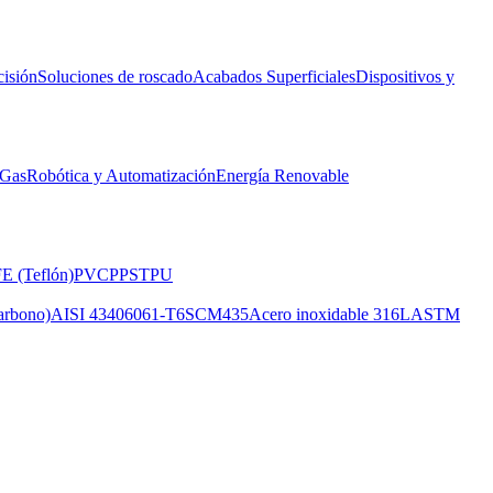
isión
Soluciones de roscado
Acabados Superficiales
Dispositivos y
 Gas
Robótica y Automatización
Energía Renovable
E (Teflón)
PVC
PPS
TPU
arbono)
AISI 4340
6061-T6
SCM435
Acero inoxidable 316L
ASTM