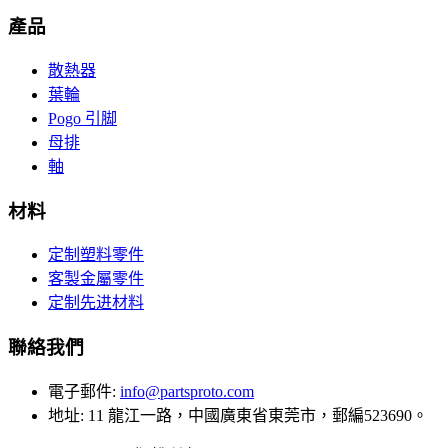
產品
散熱器
葉輪
Pogo 引脚
母排
軸
材料
定制塑料零件
客製金屬零件
定制先进材料
聯絡我們
電子郵件
:
info@partsproto.com
地址
:
11 龍江一路，中國廣東省東莞市，郵編523690。