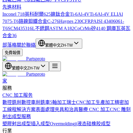
先進材料
Inconel 718
英科耐爾625
鎳鈦合金
Ti-6Al-4V
Ti-6Al-4V ELI
Al
7075-T6
鉻鎳鉬鐵合金C-276
Haynes 230
CFRP
AISI 4340
6061-
T6
SCM435
316L不銹鋼
ASTM A182
CoCrMo
矽
4140 鋼
庫瓦
英瓦
合金36
部落格
關於
聯絡
繁體中文
ZH-TW
免費報價
Partsproto
繁體中文
ZH-TW
Partsproto
家
服務
CNC 加工服务
數控銑削
數控車削
銑車
5軸加工
瑞士CNC加工
生產加工
精密加
工
線程解決方案
表面處理
夾具和治具
醫療 CNC 加工
CNC 雕刻
射出成型服務
塑膠射出成型
插入成型
Overmolding
jj液态硅橡胶成型
行業