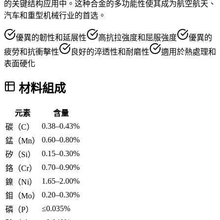
的关键结构应用中。这种合金的多功能性使其成为航空航天、
汽车和重型机械行业的首选。
優異的韌性和延展性
高抗拉強度和屈服強度
優異的
疲勞和抗衝擊性
良好的淬透性和耐磨性
適用於熱處理和
表面硬化
材料組成
元素
含量
0.38–0.43%
碳（C）
0.60–0.80%
錳（Mn）
0.15–0.30%
矽（Si）
0.70–0.90%
鉻（Cr）
1.65–2.00%
鎳（Ni）
0.20–0.30%
鉬（Mo）
≤0.035%
磷（P）