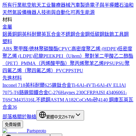
所有行業
航空航天工业
醫療器械
汽車製造
電子與半導體
石油和
天然氣設備
機器人技術與自動化
可再生能源
材料
金屬
鋁
黃銅
銅
英科耐爾
英瓦合金
不銹鋼
合金鋼
低碳鋼
鈦
鎢
工具鋼
塑料
ABS
聚甲醛/德林
聚碳酸酯
CPVC
高密度聚乙烯 (HDPE)
低密度
聚乙烯 (LDPE)
尼龍
PEEK
PEI（Ultem）
聚對苯二甲酸乙二醇酯
（PET）
PMMA（丙烯酸甲酯）
聚丙烯
聚苯乙烯
PPSU
PSU
聚
四氟乙烯（聚四氟乙烯）
PVC
PPS
TPU
先進材料
Inconel 718
英科耐爾625
鎳鈦合金
Ti-6Al-4V
Ti-6Al-4V ELI
Al
7075-T6
鉻鎳鉬鐵合金C-276
Haynes 230
CFRP
AISI 4340
6061-
T6
SCM435
316L不銹鋼
ASTM A182
CoCrMo
矽
4140 鋼
庫瓦
英瓦
合金36
部落格
關於
聯絡
繁體中文
ZH-TW
免費報價
Partsproto