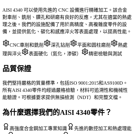
AISI 4340 可以使用先進的 CNC 設備進行精確加工。該合金
對車削、銑削、鑽孔和研磨有良好的反應，尤其在適當的熱處
理之後。我們的設施配備了用於高精度、高複雜度零件的設
備，並提供氮化、碳化和感應淬火等表面處理，以提高性能。
CNC車削和銑削
深孔钻削
平面和圆柱磨削
熱處
理與淬火
表面硬化（氮化，渗碳）
精密檢驗與測試
品質保證
我們堅持嚴格的質量標準，包括ISO 9001:2015和AS9100D。
所有AISI 4340零件均經過嚴格檢驗，材料可追溯性和機械性
能驗證。可根據要求提供無損檢測（NDT）和完整文檔。
為什麼選擇我們的AISI 4340零件？
高強度合金鋼加工專業知識
先進的數控加工和熱處理能