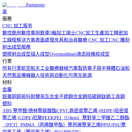
Partsproto
家
服務
CNC 加工服务
數控銑削
數控車削
銑車
5軸加工
瑞士CNC加工
生產加工
精密加
工
線程解決方案
表面處理
夾具和治具
醫療 CNC 加工
CNC 雕刻
射出成型服務
塑膠射出成型
插入成型
Overmolding
jj液态硅橡胶成型
行業
所有行業
航空航天工业
醫療器械
汽車製造
電子與半導體
石油和
天然氣設備
機器人技術與自動化
可再生能源
材料
金屬
鋁
黃銅
銅
英科耐爾
英瓦合金
不銹鋼
合金鋼
低碳鋼
鈦
鎢
工具鋼
塑料
ABS
聚甲醛/德林
聚碳酸酯
CPVC
高密度聚乙烯 (HDPE)
低密度
聚乙烯 (LDPE)
尼龍
PEEK
PEI（Ultem）
聚對苯二甲酸乙二醇酯
（PET）
PMMA（丙烯酸甲酯）
聚丙烯
聚苯乙烯
PPSU
PSU
聚
四氟乙烯（聚四氟乙烯）
PVC
PPS
TPU