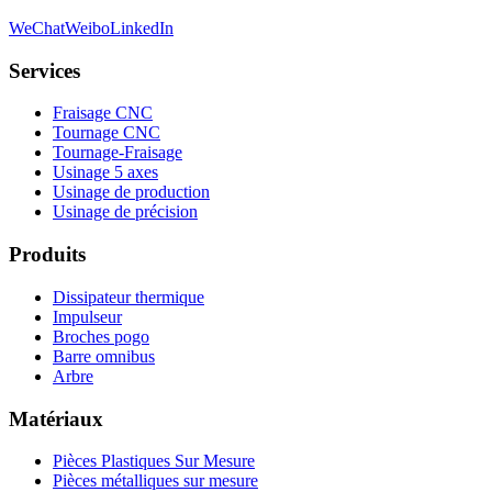
WeChat
Weibo
LinkedIn
Services
Fraisage CNC
Tournage CNC
Tournage-Fraisage
Usinage 5 axes
Usinage de production
Usinage de précision
Produits
Dissipateur thermique
Impulseur
Broches pogo
Barre omnibus
Arbre
Matériaux
Pièces Plastiques Sur Mesure
Pièces métalliques sur mesure