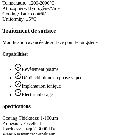
Temperature
:
1200-2000°C
Atmosphere
:
Hydrogène/Vide
Cooling
:
Taux contrôlé
Uniformity
:
±5°C
Traitement de surface
Modification avancée de surface pour le tungstène
Capabilities:
Revêtement plasma
Dépôt chimique en phase vapeur
Implantation ionique
Électropolissage
Specifications:
Coating Thickness
:
1-100μm
Adhesion
:
Excellent
Hardness
:
Jusqu'à 3000 HV
Wear Resistance
:
Supérieur