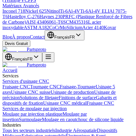
(Téflon)
PVC
PPS
Matériaux Avancés
Inconel 718
Nickel 625
Nitinol
Ti-6Al-4V
Ti-6Al-4V ELI
Al 7075-
T6
Hastelloy C-276
Haynes 230
PRFC (Plastique Renforcé de Fibres
de Carbone)
AISI 4340
6061-T6
SCM435
316L acier
inoxydable
ASTM A182
CoCrMo
Silicium
Acier 4140
Kovar
Blog
À propos
Contact
Français
FR
Devis Gratuit
Partsproto
Français
FR
Partsproto
Accueil
Services
Services d'usinage CNC
Fraisage CNC
Tournage CNC
Fraisage-Tournage
Usinage 5
axes
Usinage CNC suisse
Usinage de production
Usinage de
précision
Solutions de filetage
Finitions de surface
Gabarits et
dispositifs de fixation
Usinage CNC médical
Fraisage CNC
Services de moulage par injection
Moulage par injection plastique
Moulage par
insertion
Surmoulage
Moulage en caoutchouc de silicone liquide
Industries
Tous les secteurs industriels
Industrie Aérospatiale
Dispositifs
Médicaux
Fabrication automobile
Électronique & Semi-