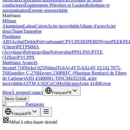
conducteurs
Équipements Pétroliers et Gaziers
Robotique et
automatisation
Énergie renouvelable
Matériaux
Métaux
Aluminium
Laiton
Cuivre
Acier inoxydable
Alliage d'acier
Acier
doux
Titane
Tungstène
Plastiques
ABS
Acétal/Delrin
Polycarbonate
CPVC
PEHD
PEBD
Nylon
PEEK
PEI
(Ultem)
PET
PMMA
(Acrylique)
Polypropylène
Polystyrène
PPSU
PSU
PTFE
(Téflon)
PVC
PPS
Matériaux Avancés
Inconel 718
Nickel 625
Nitinol
Ti-6Al-4V
Ti-6Al-4V ELI
Al 7075-
T6
Hastelloy C-276
Haynes 230
PRFC (Plastique Renforcé de Fibres
de Carbone)
AISI 4340
6061-T6
SCM435
316L acier
inoxydable
ASTM A182
CoCrMo
Silicium
Acier 4140
Kovar
Blog
À propos
Contact
Français
FR
Devis Gratuit
Partsproto
Français
FR
Métal à ultra-haute densité