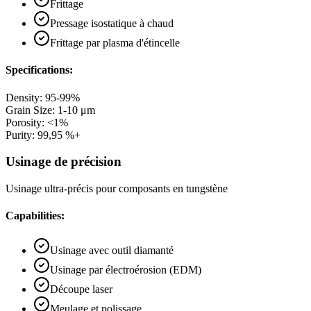
Frittage
Pressage isostatique à chaud
Frittage par plasma d'étincelle
Specifications:
Density
:
95-99%
Grain Size
:
1-10 μm
Porosity
:
<1%
Purity
:
99,95 %+
Usinage de précision
Usinage ultra-précis pour composants en tungstène
Capabilities:
Usinage avec outil diamanté
Usinage par électroérosion (EDM)
Découpe laser
Meulage et polissage