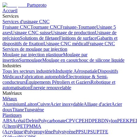
Partsproto
Accueil
Services
Services d'usinage CNC
Fraisage CNC
Tournage CNC
Fraisage-Tournage
Usinage 5
axes
Usinage CNC suisse
Usinage de production
Usinage de
précision
Solutions de filetage
Finitions de surface
Gabarits et
dispositifs de fixation
Usinage CNC médical
Fraisage CNC
Services de moulage par injection
Moulage par injection plastique
Moulage par
insertion
Surmoulage
Moulage en caoutchouc de silicone liquide
Industries
Tous les secteurs industriels
Industrie Aérospatiale
Dispositifs
Médicaux
Fabrication automobile
Électronique & Semi-
conducteurs
Équipements Pétroliers et Gaziers
Robotique et
automatisation
Énergie renouvelable
Matériaux
Métaux
Aluminium
Laiton
Cuivre
Acier inoxydable
Alliage d'acier
Acier
doux
Titane
Tungstène
Plastiques
ABS
Acétal/Delrin
Polycarbonate
CPVC
PEHD
PEBD
Nylon
PEEK
PEI
(Ultem)
PET
PMMA
(Acrylique)
Polypropylène
Polystyrène
PPSU
PSU
PTFE