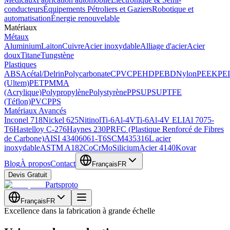
conducteurs
Équipements Pétroliers et Gaziers
Robotique et
automatisation
Énergie renouvelable
Matériaux
Métaux
Aluminium
Laiton
Cuivre
Acier inoxydable
Alliage d'acier
Acier
doux
Titane
Tungstène
Plastiques
ABS
Acétal/Delrin
Polycarbonate
CPVC
PEHD
PEBD
Nylon
PEEK
PEI
(Ultem)
PET
PMMA
(Acrylique)
Polypropylène
Polystyrène
PPSU
PSU
PTFE
(Téflon)
PVC
PPS
Matériaux Avancés
Inconel 718
Nickel 625
Nitinol
Ti-6Al-4V
Ti-6Al-4V ELI
Al 7075-
T6
Hastelloy C-276
Haynes 230
PRFC (Plastique Renforcé de Fibres
de Carbone)
AISI 4340
6061-T6
SCM435
316L acier
inoxydable
ASTM A182
CoCrMo
Silicium
Acier 4140
Kovar
Blog
À propos
Contact
Français
FR
Devis Gratuit
Partsproto
Français
FR
Excellence dans la fabrication à grande échelle