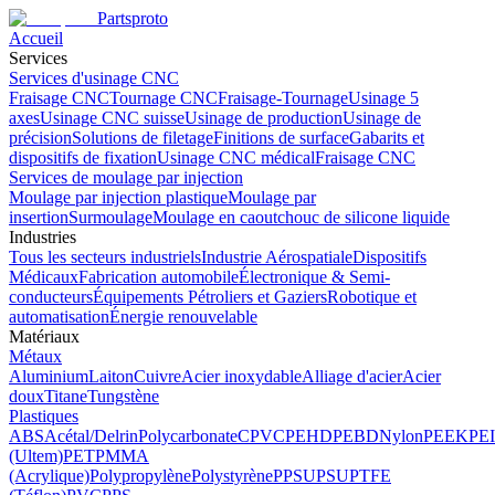
Partsproto
Accueil
Services
Services d'usinage CNC
Fraisage CNC
Tournage CNC
Fraisage-Tournage
Usinage 5
axes
Usinage CNC suisse
Usinage de production
Usinage de
précision
Solutions de filetage
Finitions de surface
Gabarits et
dispositifs de fixation
Usinage CNC médical
Fraisage CNC
Services de moulage par injection
Moulage par injection plastique
Moulage par
insertion
Surmoulage
Moulage en caoutchouc de silicone liquide
Industries
Tous les secteurs industriels
Industrie Aérospatiale
Dispositifs
Médicaux
Fabrication automobile
Électronique & Semi-
conducteurs
Équipements Pétroliers et Gaziers
Robotique et
automatisation
Énergie renouvelable
Matériaux
Métaux
Aluminium
Laiton
Cuivre
Acier inoxydable
Alliage d'acier
Acier
doux
Titane
Tungstène
Plastiques
ABS
Acétal/Delrin
Polycarbonate
CPVC
PEHD
PEBD
Nylon
PEEK
PEI
(Ultem)
PET
PMMA
(Acrylique)
Polypropylène
Polystyrène
PPSU
PSU
PTFE