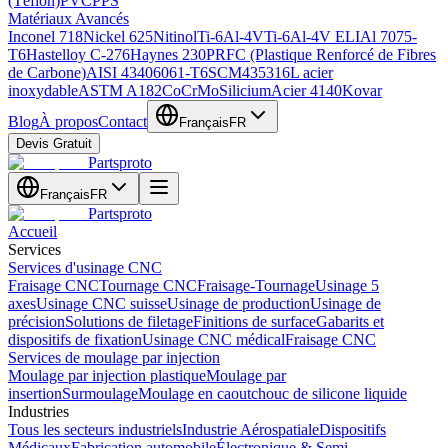
(Téflon)
PVC
PPS
Matériaux Avancés
Inconel 718
Nickel 625
Nitinol
Ti-6Al-4V
Ti-6Al-4V ELI
Al 7075-
T6
Hastelloy C-276
Haynes 230
PRFC (Plastique Renforcé de Fibres
de Carbone)
AISI 4340
6061-T6
SCM435
316L acier
inoxydable
ASTM A182
CoCrMo
Silicium
Acier 4140
Kovar
Blog
À propos
Contact
Français
FR
Devis Gratuit
Partsproto
Français
FR
Partsproto
Accueil
Services
Services d'usinage CNC
Fraisage CNC
Tournage CNC
Fraisage-Tournage
Usinage 5
axes
Usinage CNC suisse
Usinage de production
Usinage de
précision
Solutions de filetage
Finitions de surface
Gabarits et
dispositifs de fixation
Usinage CNC médical
Fraisage CNC
Services de moulage par injection
Moulage par injection plastique
Moulage par
insertion
Surmoulage
Moulage en caoutchouc de silicone liquide
Industries
Tous les secteurs industriels
Industrie Aérospatiale
Dispositifs
Médicaux
Fabrication automobile
Électronique & Semi-