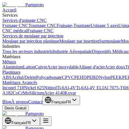
Partsproto
Accueil
Services
Services d'usinage CNC
Fraisage CNC
Tournage CNC
Fraisage-Tournage
Usinage 5 axes
Usina
CNC médical
Fraisage CNC
Services de moulage par injection
Moulage par injection plastique
Moulage par insertion
Surmoulage
Moul
Industries
Tous les secteurs industriels
Industrie Aérospatiale
Dispositifs Médicau
Matériaux
Métaux
Aluminium
Laiton
Cuivre
Acier inoxydable
Alliage d'acier
Acier doux
Ti
Plastiques
ABS
Acétal/Delrin
Polycarbonate
CPVC
PEHD
PEBD
Nylon
PEEK
PEI
Matériaux Avancés
Inconel 718
Nickel 625
Nitinol
Ti-6Al-4V
Ti-6Al-4V ELI
Al 7075-T6
H
A182
CoCrMo
Silicium
Acier 4140
Kovar
Blog
À propos
Contact
Français
FR
Devis Gratuit
Partsproto
Français
FR
Partsproto