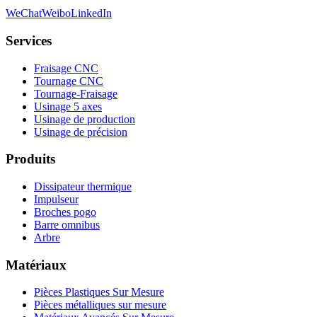
WeChat
Weibo
LinkedIn
Services
Fraisage CNC
Tournage CNC
Tournage-Fraisage
Usinage 5 axes
Usinage de production
Usinage de précision
Produits
Dissipateur thermique
Impulseur
Broches pogo
Barre omnibus
Arbre
Matériaux
Pièces Plastiques Sur Mesure
Pièces métalliques sur mesure