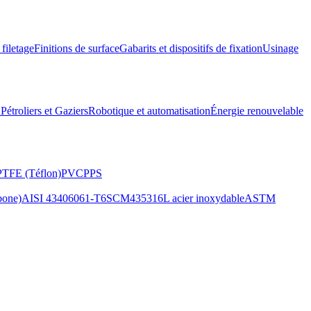
 filetage
Finitions de surface
Gabarits et dispositifs de fixation
Usinage
étroliers et Gaziers
Robotique et automatisation
Énergie renouvelable
PTFE (Téflon)
PVC
PPS
bone)
AISI 4340
6061-T6
SCM435
316L acier inoxydable
ASTM