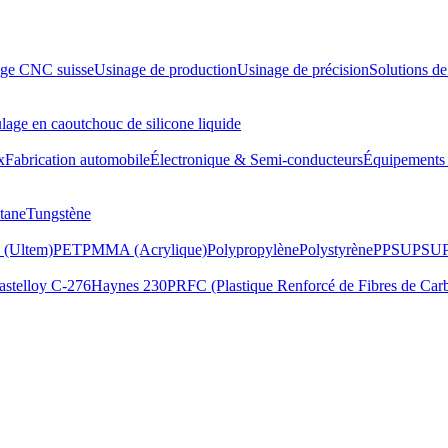
ge CNC suisse
Usinage de production
Usinage de précision
Solutions de
age en caoutchouc de silicone liquide
x
Fabrication automobile
Électronique & Semi-conducteurs
Équipements P
tane
Tungstène
 (Ultem)
PET
PMMA (Acrylique)
Polypropylène
Polystyrène
PPSU
PSU
astelloy C-276
Haynes 230
PRFC (Plastique Renforcé de Fibres de Car