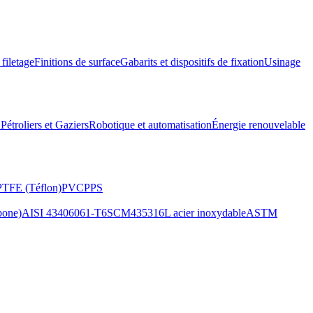
 filetage
Finitions de surface
Gabarits et dispositifs de fixation
Usinage
étroliers et Gaziers
Robotique et automatisation
Énergie renouvelable
PTFE (Téflon)
PVC
PPS
bone)
AISI 4340
6061-T6
SCM435
316L acier inoxydable
ASTM