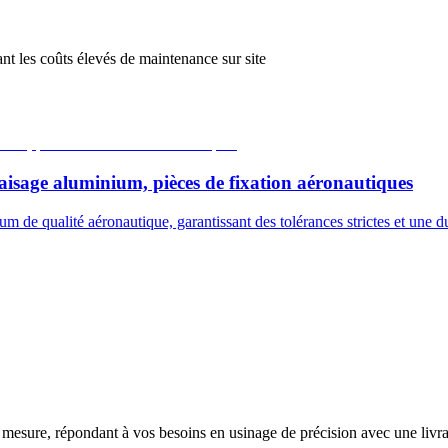
nt les coûts élevés de maintenance sur site
aisage aluminium, pièces de fixation aéronautiques
 de qualité aéronautique, garantissant des tolérances strictes et une du
 mesure, répondant à vos besoins en usinage de précision avec une livr