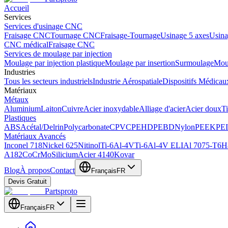
Accueil
Services
Services d'usinage CNC
Fraisage CNC
Tournage CNC
Fraisage-Tournage
Usinage 5 axes
Usina
CNC médical
Fraisage CNC
Services de moulage par injection
Moulage par injection plastique
Moulage par insertion
Surmoulage
Moul
Industries
Tous les secteurs industriels
Industrie Aérospatiale
Dispositifs Médicau
Matériaux
Métaux
Aluminium
Laiton
Cuivre
Acier inoxydable
Alliage d'acier
Acier doux
Ti
Plastiques
ABS
Acétal/Delrin
Polycarbonate
CPVC
PEHD
PEBD
Nylon
PEEK
PEI
Matériaux Avancés
Inconel 718
Nickel 625
Nitinol
Ti-6Al-4V
Ti-6Al-4V ELI
Al 7075-T6
H
A182
CoCrMo
Silicium
Acier 4140
Kovar
Blog
À propos
Contact
Français
FR
Devis Gratuit
Partsproto
Français
FR