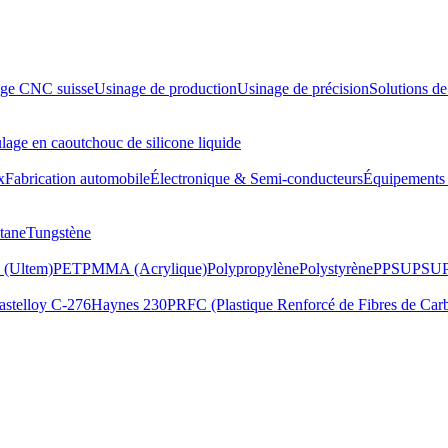
ge CNC suisse
Usinage de production
Usinage de précision
Solutions de
age en caoutchouc de silicone liquide
x
Fabrication automobile
Électronique & Semi-conducteurs
Équipements P
tane
Tungstène
 (Ultem)
PET
PMMA (Acrylique)
Polypropylène
Polystyrène
PPSU
PSU
astelloy C-276
Haynes 230
PRFC (Plastique Renforcé de Fibres de Car