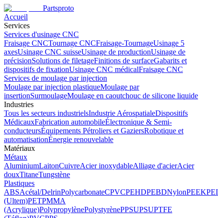
Partsproto
Accueil
Services
Services d'usinage CNC
Fraisage CNC
Tournage CNC
Fraisage-Tournage
Usinage 5
axes
Usinage CNC suisse
Usinage de production
Usinage de
précision
Solutions de filetage
Finitions de surface
Gabarits et
dispositifs de fixation
Usinage CNC médical
Fraisage CNC
Services de moulage par injection
Moulage par injection plastique
Moulage par
insertion
Surmoulage
Moulage en caoutchouc de silicone liquide
Industries
Tous les secteurs industriels
Industrie Aérospatiale
Dispositifs
Médicaux
Fabrication automobile
Électronique & Semi-
conducteurs
Équipements Pétroliers et Gaziers
Robotique et
automatisation
Énergie renouvelable
Matériaux
Métaux
Aluminium
Laiton
Cuivre
Acier inoxydable
Alliage d'acier
Acier
doux
Titane
Tungstène
Plastiques
ABS
Acétal/Delrin
Polycarbonate
CPVC
PEHD
PEBD
Nylon
PEEK
PEI
(Ultem)
PET
PMMA
(Acrylique)
Polypropylène
Polystyrène
PPSU
PSU
PTFE