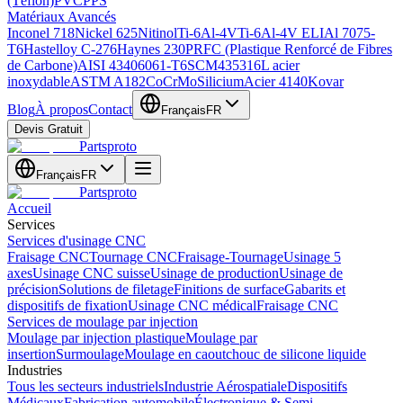
(Téflon)
PVC
PPS
Matériaux Avancés
Inconel 718
Nickel 625
Nitinol
Ti-6Al-4V
Ti-6Al-4V ELI
Al 7075-
T6
Hastelloy C-276
Haynes 230
PRFC (Plastique Renforcé de Fibres
de Carbone)
AISI 4340
6061-T6
SCM435
316L acier
inoxydable
ASTM A182
CoCrMo
Silicium
Acier 4140
Kovar
Blog
À propos
Contact
Français
FR
Devis Gratuit
Partsproto
Français
FR
Partsproto
Accueil
Services
Services d'usinage CNC
Fraisage CNC
Tournage CNC
Fraisage-Tournage
Usinage 5
axes
Usinage CNC suisse
Usinage de production
Usinage de
précision
Solutions de filetage
Finitions de surface
Gabarits et
dispositifs de fixation
Usinage CNC médical
Fraisage CNC
Services de moulage par injection
Moulage par injection plastique
Moulage par
insertion
Surmoulage
Moulage en caoutchouc de silicone liquide
Industries
Tous les secteurs industriels
Industrie Aérospatiale
Dispositifs
Médicaux
Fabrication automobile
Électronique & Semi-