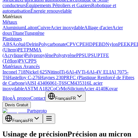
conducteurs
Équipements Pétroliers et Gaziers
Robotique et
automatisation
Énergie renouvelable
Matériaux
Métaux
Aluminium
Laiton
Cuivre
Acier inoxydable
Alliage d'acier
Acier
doux
Titane
Tungstène
Plastiques
ABS
Acétal/Delrin
Polycarbonate
CPVC
PEHD
PEBD
Nylon
PEEK
PEI
(Ultem)
PET
PMMA
(Acrylique)
Polypropylène
Polystyrène
PPSU
PSU
PTFE
(Téflon)
PVC
PPS
Matériaux Avancés
Inconel 718
Nickel 625
Nitinol
Ti-6Al-4V
Ti-6Al-4V ELI
Al 7075-
T6
Hastelloy C-276
Haynes 230
PRFC (Plastique Renforcé de Fibres
de Carbone)
AISI 4340
6061-T6
SCM435
316L acier
inoxydable
ASTM A182
CoCrMo
Silicium
Acier 4140
Kovar
Blog
À propos
Contact
Français
FR
Devis Gratuit
Partsproto
Français
FR
Usinage de précision
Précision au micron