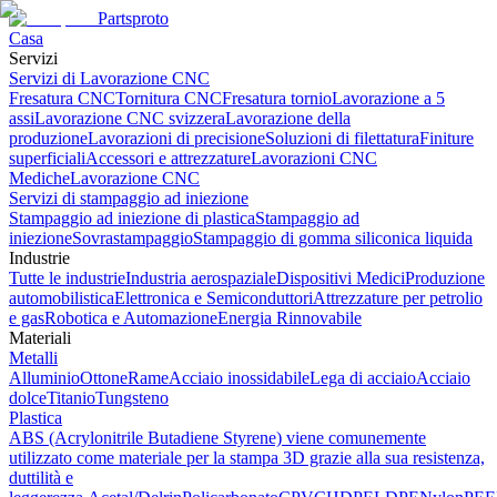
Partsproto
Casa
Servizi
Servizi di Lavorazione CNC
Fresatura CNC
Tornitura CNC
Fresatura tornio
Lavorazione a 5
assi
Lavorazione CNC svizzera
Lavorazione della
produzione
Lavorazioni di precisione
Soluzioni di filettatura
Finiture
superficiali
Accessori e attrezzature
Lavorazioni CNC
Mediche
Lavorazione CNC
Servizi di stampaggio ad iniezione
Stampaggio ad iniezione di plastica
Stampaggio ad
iniezione
Sovrastampaggio
Stampaggio di gomma siliconica liquida
Industrie
Tutte le industrie
Industria aerospaziale
Dispositivi Medici
Produzione
automobilistica
Elettronica e Semiconduttori
Attrezzature per petrolio
e gas
Robotica e Automazione
Energia Rinnovabile
Materiali
Metalli
Alluminio
Ottone
Rame
Acciaio inossidabile
Lega di acciaio
Acciaio
dolce
Titanio
Tungsteno
Plastica
ABS (Acrylonitrile Butadiene Styrene) viene comunemente
utilizzato come materiale per la stampa 3D grazie alla sua resistenza,
duttilità e