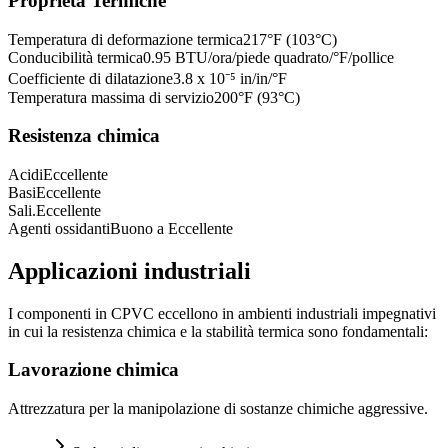
Proprietà Termiche
Temperatura di deformazione termica
217°F (103°C)
Conducibilità termica
0.95 BTU/ora/piede quadrato/°F/pollice
Coefficiente di dilatazione
3.8 x 10⁻⁵ in/in/°F
Temperatura massima di servizio
200°F (93°C)
Resistenza chimica
Acidi
Eccellente
Basi
Eccellente
Sali.
Eccellente
Agenti ossidanti
Buono a Eccellente
Applicazioni industriali
I componenti in CPVC eccellono in ambienti industriali impegnativi
in cui la resistenza chimica e la stabilità termica sono fondamentali:
Lavorazione chimica
Attrezzatura per la manipolazione di sostanze chimiche aggressive.