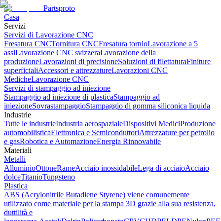
Partsproto
Casa
Servizi
Servizi di Lavorazione CNC
Fresatura CNC
Tornitura CNC
Fresatura tornio
Lavorazione a 5
assi
Lavorazione CNC svizzera
Lavorazione della
produzione
Lavorazioni di precisione
Soluzioni di filettatura
Finiture
superficiali
Accessori e attrezzature
Lavorazioni CNC
Mediche
Lavorazione CNC
Servizi di stampaggio ad iniezione
Stampaggio ad iniezione di plastica
Stampaggio ad
iniezione
Sovrastampaggio
Stampaggio di gomma siliconica liquida
Industrie
Tutte le industrie
Industria aerospaziale
Dispositivi Medici
Produzione
automobilistica
Elettronica e Semiconduttori
Attrezzature per petrolio
e gas
Robotica e Automazione
Energia Rinnovabile
Materiali
Metalli
Alluminio
Ottone
Rame
Acciaio inossidabile
Lega di acciaio
Acciaio
dolce
Titanio
Tungsteno
Plastica
ABS (Acrylonitrile Butadiene Styrene) viene comunemente
utilizzato come materiale per la stampa 3D grazie alla sua resistenza,
duttilità e