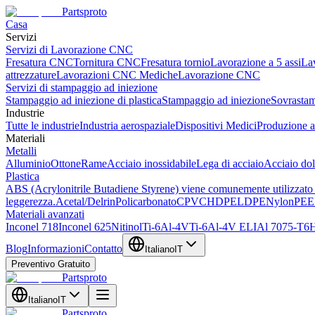
Partsproto
Casa
Servizi
Servizi di Lavorazione CNC
Fresatura CNC
Tornitura CNC
Fresatura tornio
Lavorazione a 5 assi
La
attrezzature
Lavorazioni CNC Mediche
Lavorazione CNC
Servizi di stampaggio ad iniezione
Stampaggio ad iniezione di plastica
Stampaggio ad iniezione
Sovrasta
Industrie
Tutte le industrie
Industria aerospaziale
Dispositivi Medici
Produzione a
Materiali
Metalli
Alluminio
Ottone
Rame
Acciaio inossidabile
Lega di acciaio
Acciaio do
Plastica
ABS (Acrylonitrile Butadiene Styrene) viene comunemente utilizzato co
leggerezza.
Acetal/Delrin
Policarbonato
CPVC
HDPE
LDPE
Nylon
PE
Materiali avanzati
Inconel 718
Inconel 625
Nitinol
Ti-6Al-4V
Ti-6Al-4V ELI
Al 7075-T6
H
Blog
Informazioni
Contatto
Italiano
IT
Preventivo Gratuito
Partsproto
Italiano
IT
Partsproto