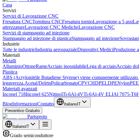
Casa
Servizi
Servizi di Lavorazione CNC
Fresatura CNC
Tornitura CNC
Fresatura tornio
Lavorazione a 5 assi
La
attrezzature
Lavorazioni CNC Mediche
Lavorazione CNC
Servizi di stampaggio ad iniezione
Stampaggio ad iniezione di plastica
Stampaggio ad iniezione
Sovrasta
Industrie
Tutte le industrie
Industria aerospaziale
Dispositivi Medici
Produzione a
Materiali
Metalli
Alluminio
Ottone
Rame
Acciaio inossidabile
Lega di acciaio
Acciaio do
Plastica
ABS (Acrylonitrile Butadiene Styrene) viene comunemente utilizzato co
leggerezza.
Acetal/Delrin
Policarbonato
CPVC
HDPE
LDPE
Nylon
PE
Materiali avanzati
Inconel 718
Inconel 625
Nitinol
Ti-6Al-4V
Ti-6Al-4V ELI
Al 7075-T6
H
Blog
Informazioni
Contatto
Italiano
IT
Preventivo Gratuito
Partsproto
Italiano
IT
Grado semiconduttore