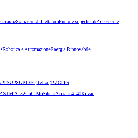
recisione
Soluzioni di filettatura
Finiture superficiali
Accessori e
as
Robotica e Automazione
Energia Rinnovabile
o
PPSU
PSU
PTFE (Teflon)
PVC
PPS
ASTM A182
CoCrMo
Silicio
Acciaio 4140
Kovar