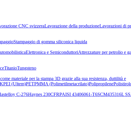
vorazione CNC svizzera
Lavorazione della produzione
Lavorazioni di p
mpaggio
Stampaggio di gomma siliconica liquida
utomobilistica
Elettronica e Semiconduttori
Attrezzature per petrolio e g
lce
Titanio
Tungsteno
me materiale per la stampa 3D grazie alla sua resistenza, duttilità e
EK
PEI (Ultem)
PET
PMMA (Polimetilmetacrilato)
Polipropilene
Polistirol
astelloy C-276
Haynes 230
CFRP
AISI 4340
6061-T6
SCM435
316L SS