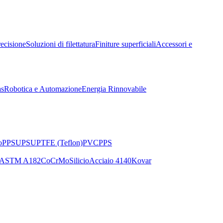
recisione
Soluzioni di filettatura
Finiture superficiali
Accessori e
as
Robotica e Automazione
Energia Rinnovabile
o
PPSU
PSU
PTFE (Teflon)
PVC
PPS
ASTM A182
CoCrMo
Silicio
Acciaio 4140
Kovar