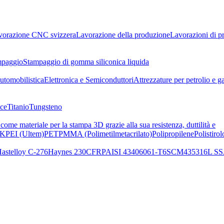
vorazione CNC svizzera
Lavorazione della produzione
Lavorazioni di p
mpaggio
Stampaggio di gomma siliconica liquida
utomobilistica
Elettronica e Semiconduttori
Attrezzature per petrolio e g
lce
Titanio
Tungsteno
me materiale per la stampa 3D grazie alla sua resistenza, duttilità e
EK
PEI (Ultem)
PET
PMMA (Polimetilmetacrilato)
Polipropilene
Polistirol
astelloy C-276
Haynes 230
CFRP
AISI 4340
6061-T6
SCM435
316L SS