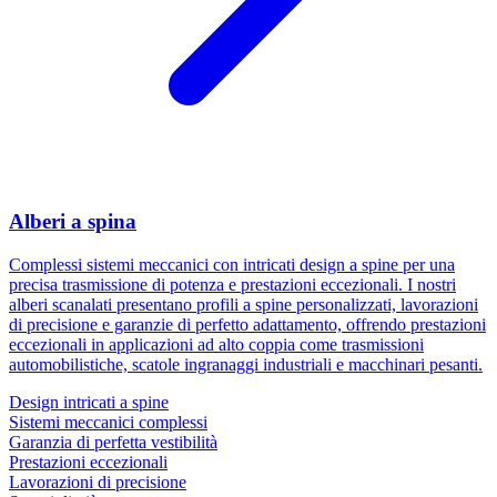
Alberi a spina
Complessi sistemi meccanici con intricati design a spine per una
precisa trasmissione di potenza e prestazioni eccezionali. I nostri
alberi scanalati presentano profili a spine personalizzati, lavorazioni
di precisione e garanzie di perfetto adattamento, offrendo prestazioni
eccezionali in applicazioni ad alto coppia come trasmissioni
automobilistiche, scatole ingranaggi industriali e macchinari pesanti.
Design intricati a spine
Sistemi meccanici complessi
Garanzia di perfetta vestibilità
Prestazioni eccezionali
Lavorazioni di precisione