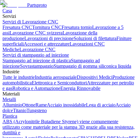
Partsproto
Casa
Servizi
Servizi di Lavorazione CNC
Fresatura CNC
Tornitura CNC
Fresatura tornio
Lavorazione a 5
assi
Lavorazione CNC svizzera
Lavorazione della
produzione
Lavorazioni di precisione
Soluzioni di filettatura
Finiture
superficiali
Accessori e attrezzature
Lavorazioni CNC
Mediche
Lavorazione CNC
Servizi di stampaggio ad iniezione
Stampaggio ad iniezione di plastica
Stampaggio ad
iniezione
Sovrastampaggio
Stampaggio di gomma siliconica liquida
Industrie
Tutte le industrie
Industria aerospaziale
Dispositivi Medici
Produzione
automobilistica
Elettronica e Semiconduttori
Attrezzature per petrolio
e gas
Robotica e Automazione
Energia Rinnovabile
Materiali
Metalli
Alluminio
Ottone
Rame
Acciaio inossidabile
Lega di acciaio
Acciaio
dolce
Titanio
Tungsteno
Plastica
ABS (Acrylonitrile Butadiene Styrene) viene comunemente
utilizzato come materiale per la stampa 3D grazie alla sua resistenza,
duttilità e