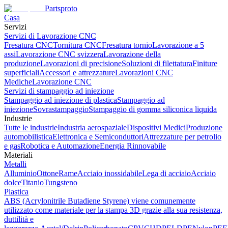
Partsproto
Casa
Servizi
Servizi di Lavorazione CNC
Fresatura CNC
Tornitura CNC
Fresatura tornio
Lavorazione a 5
assi
Lavorazione CNC svizzera
Lavorazione della
produzione
Lavorazioni di precisione
Soluzioni di filettatura
Finiture
superficiali
Accessori e attrezzature
Lavorazioni CNC
Mediche
Lavorazione CNC
Servizi di stampaggio ad iniezione
Stampaggio ad iniezione di plastica
Stampaggio ad
iniezione
Sovrastampaggio
Stampaggio di gomma siliconica liquida
Industrie
Tutte le industrie
Industria aerospaziale
Dispositivi Medici
Produzione
automobilistica
Elettronica e Semiconduttori
Attrezzature per petrolio
e gas
Robotica e Automazione
Energia Rinnovabile
Materiali
Metalli
Alluminio
Ottone
Rame
Acciaio inossidabile
Lega di acciaio
Acciaio
dolce
Titanio
Tungsteno
Plastica
ABS (Acrylonitrile Butadiene Styrene) viene comunemente
utilizzato come materiale per la stampa 3D grazie alla sua resistenza,
duttilità e