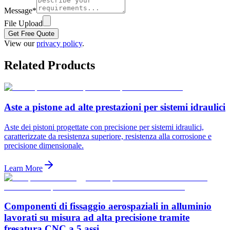
Message
*
File Upload
Get Free Quote
View our
privacy policy
.
Related Products
Aste a pistone ad alte prestazioni per sistemi idraulici
Aste dei pistoni progettate con precisione per sistemi idraulici,
caratterizzate da resistenza superiore, resistenza alla corrosione e
precisione dimensionale.
Learn More
Componenti di fissaggio aerospaziali in alluminio
lavorati su misura ad alta precisione tramite
fresatura CNC a 5 assi.