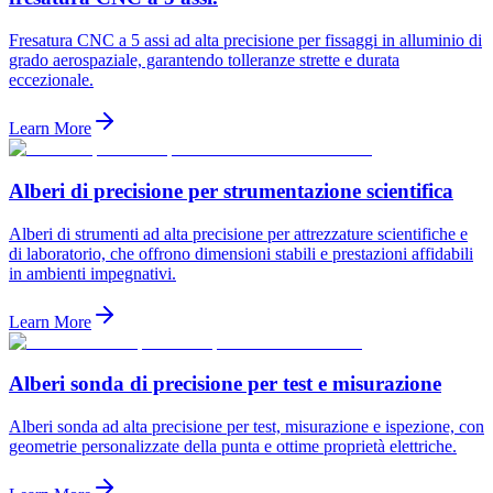
Fresatura CNC a 5 assi ad alta precisione per fissaggi in alluminio di
grado aerospaziale, garantendo tolleranze strette e durata
eccezionale.
Learn More
Alberi di precisione per strumentazione scientifica
Alberi di strumenti ad alta precisione per attrezzature scientifiche e
di laboratorio, che offrono dimensioni stabili e prestazioni affidabili
in ambienti impegnativi.
Learn More
Alberi sonda di precisione per test e misurazione
Alberi sonda ad alta precisione per test, misurazione e ispezione, con
geometrie personalizzate della punta e ottime proprietà elettriche.