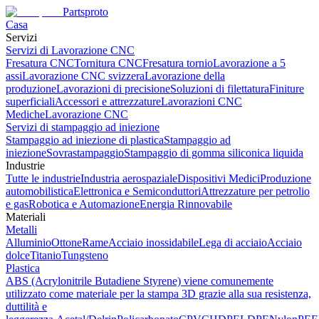
Partsproto
Casa
Servizi
Servizi di Lavorazione CNC
Fresatura CNC
Tornitura CNC
Fresatura tornio
Lavorazione a 5
assi
Lavorazione CNC svizzera
Lavorazione della
produzione
Lavorazioni di precisione
Soluzioni di filettatura
Finiture
superficiali
Accessori e attrezzature
Lavorazioni CNC
Mediche
Lavorazione CNC
Servizi di stampaggio ad iniezione
Stampaggio ad iniezione di plastica
Stampaggio ad
iniezione
Sovrastampaggio
Stampaggio di gomma siliconica liquida
Industrie
Tutte le industrie
Industria aerospaziale
Dispositivi Medici
Produzione
automobilistica
Elettronica e Semiconduttori
Attrezzature per petrolio
e gas
Robotica e Automazione
Energia Rinnovabile
Materiali
Metalli
Alluminio
Ottone
Rame
Acciaio inossidabile
Lega di acciaio
Acciaio
dolce
Titanio
Tungsteno
Plastica
ABS (Acrylonitrile Butadiene Styrene) viene comunemente
utilizzato come materiale per la stampa 3D grazie alla sua resistenza,
duttilità e