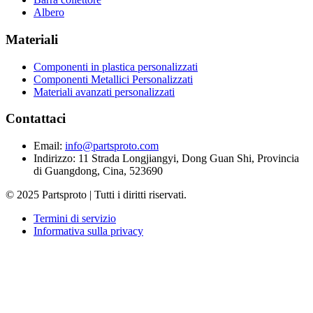
Albero
Materiali
Componenti in plastica personalizzati
Componenti Metallici Personalizzati
Materiali avanzati personalizzati
Contattaci
Email
:
info@partsproto.com
Indirizzo
:
11 Strada Longjiangyi, Dong Guan Shi, Provincia
di Guangdong, Cina, 523690
© 2025 Partsproto | Tutti i diritti riservati.
Termini di servizio
Informativa sulla privacy