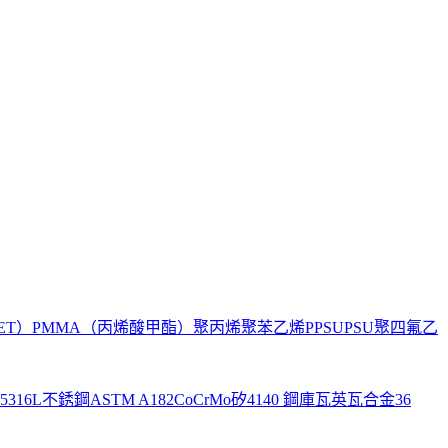
ET）
PMMA（丙烯酸甲酯）
聚丙烯
聚苯乙烯
PPSU
PSU
聚四氟乙
5
316L不銹鋼
ASTM A182
CoCrMo
矽
4140 鋼
庫瓦
英瓦合金36