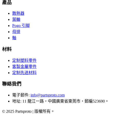
產品
散熱器
葉輪
Pogo 引脚
母排
軸
材料
定制塑料零件
客製金屬零件
定制先进材料
聯絡我們
電子郵件
:
info@partsproto.com
地址
:
11 龍江一路，中國廣東省東莞市，郵編523690。
© 2025 Partsproto | 版權所有。