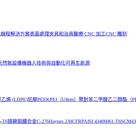
工
線程解決方案
表面處理
夾具和治具
醫療 CNC 加工
CNC 雕刻
天然氣設備
機器人技術與自動化
可再生能源
烯 (LDPE)
尼龍
PEEK
PEI（Ultem）
聚對苯二甲酸乙二醇酯（P
5-T6
鉻鎳鉬鐵合金C-276
Haynes 230
CFRP
AISI 4340
6061-T6
SCM43