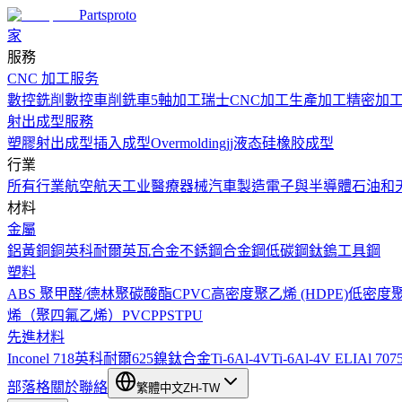
Partsproto
家
服務
CNC 加工服务
數控銑削
數控車削
銑車
5軸加工
瑞士CNC加工
生產加工
精密加
射出成型服務
塑膠射出成型
插入成型
Overmolding
jj液态硅橡胶成型
行業
所有行業
航空航天工业
醫療器械
汽車製造
電子與半導體
石油和
材料
金屬
鋁
黃銅
銅
英科耐爾
英瓦合金
不銹鋼
合金鋼
低碳鋼
鈦
鎢
工具鋼
塑料
ABS
聚甲醛/德林
聚碳酸酯
CPVC
高密度聚乙烯 (HDPE)
低密度聚乙
烯（聚四氟乙烯）
PVC
PPS
TPU
先進材料
Inconel 718
英科耐爾625
鎳鈦合金
Ti-6Al-4V
Ti-6Al-4V ELI
Al 707
部落格
關於
聯絡
繁體中文
ZH-TW