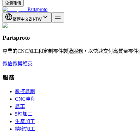
免費報價
Partsproto
繁體中文
ZH-TW
Partsproto
專業的CNC加工和定制零件製造服務，以快速交付高質量零件
微信
微博
領英
服務
數控銑削
CNC車削
銑車
5軸加工
生產加工
精密加工