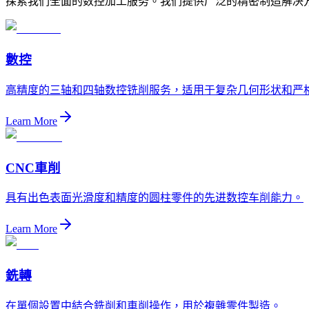
探索我们全面的数控加工服务。我们提供广泛的精密制造解决
數
控
高精度的三轴和四轴数控铣削服务，适用于复杂几何形状和严
Learn More
CNC
車削
具有出色表面光滑度和精度的圆柱零件的先进数控车削能力。
Learn More
銑轉
在單個設置中結合銑削和車削操作，用於複雜零件製造。