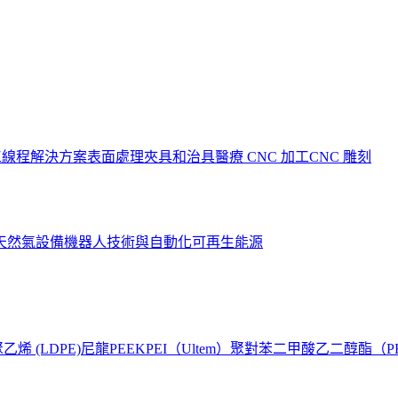
工
線程解決方案
表面處理
夾具和治具
醫療 CNC 加工
CNC 雕刻
天然氣設備
機器人技術與自動化
可再生能源
烯 (LDPE)
尼龍
PEEK
PEI（Ultem）
聚對苯二甲酸乙二醇酯（P