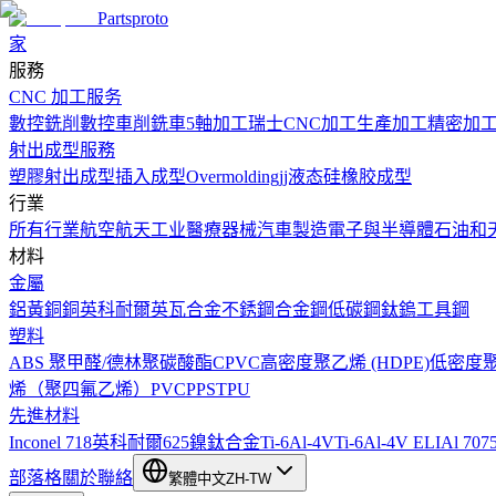
Partsproto
家
服務
CNC 加工服务
數控銑削
數控車削
銑車
5軸加工
瑞士CNC加工
生產加工
精密加
射出成型服務
塑膠射出成型
插入成型
Overmolding
jj液态硅橡胶成型
行業
所有行業
航空航天工业
醫療器械
汽車製造
電子與半導體
石油和
材料
金屬
鋁
黃銅
銅
英科耐爾
英瓦合金
不銹鋼
合金鋼
低碳鋼
鈦
鎢
工具鋼
塑料
ABS
聚甲醛/德林
聚碳酸酯
CPVC
高密度聚乙烯 (HDPE)
低密度聚乙
烯（聚四氟乙烯）
PVC
PPS
TPU
先進材料
Inconel 718
英科耐爾625
鎳鈦合金
Ti-6Al-4V
Ti-6Al-4V ELI
Al 707
部落格
關於
聯絡
繁體中文
ZH-TW