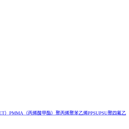
ET）
PMMA（丙烯酸甲酯）
聚丙烯
聚苯乙烯
PPSU
PSU
聚四氟乙