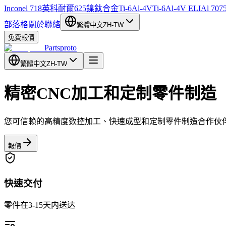
Inconel 718
英科耐爾625
鎳鈦合金
Ti-6Al-4V
Ti-6Al-4V ELI
Al 707
部落格
關於
聯絡
繁體中文
ZH-TW
免費報價
Partsproto
繁體中文
ZH-TW
精密CNC加工
和定制零件制造
您可信赖的高精度数控加工、快速成型和定制零件制造合作伙
報價
快速交付
零件在3-15天内送达