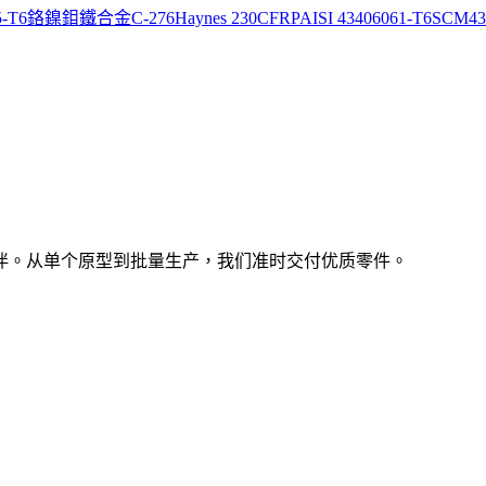
5-T6
鉻鎳鉬鐵合金C-276
Haynes 230
CFRP
AISI 4340
6061-T6
SCM43
伴。从单个原型到批量生产，我们准时交付优质零件。