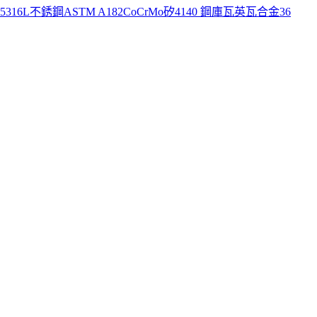
5
316L不銹鋼
ASTM A182
CoCrMo
矽
4140 鋼
庫瓦
英瓦合金36