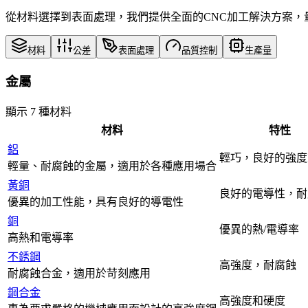
從材料選擇到表面處理，我們提供全面的CNC加工解決方案，
材料
公差
表面處理
品質控制
生產量
金屬
顯示 7 種材料
材料
特性
鋁
輕巧，良好的強度
輕量、耐腐蝕的金屬，適用於各種應用場合
黃銅
良好的電導性，耐
優異的加工性能，具有良好的導電性
銅
優異的熱/電導率
高熱和電導率
不銹鋼
高強度，耐腐蝕
耐腐蝕合金，適用於苛刻應用
鋼合金
高強度和硬度