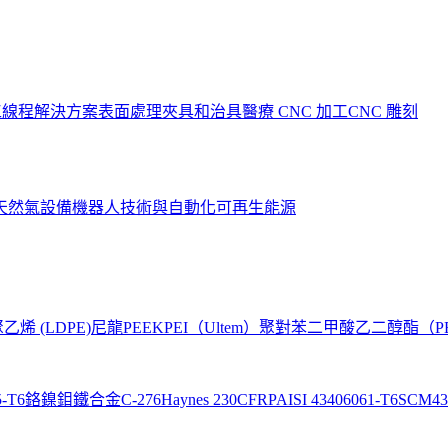
工
線程解決方案
表面處理
夾具和治具
醫療 CNC 加工
CNC 雕刻
天然氣設備
機器人技術與自動化
可再生能源
烯 (LDPE)
尼龍
PEEK
PEI（Ultem）
聚對苯二甲酸乙二醇酯（P
5-T6
鉻鎳鉬鐵合金C-276
Haynes 230
CFRP
AISI 4340
6061-T6
SCM43