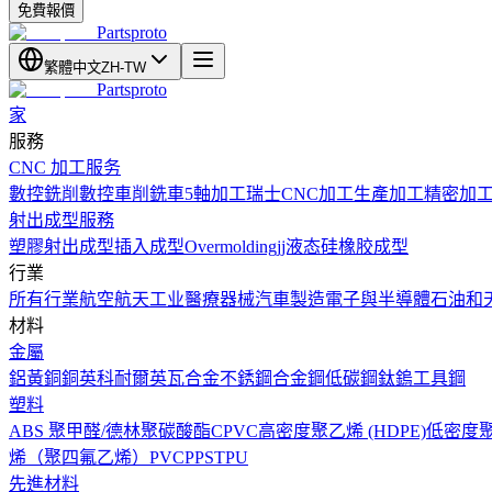
免費報價
Partsproto
繁體中文
ZH-TW
Partsproto
家
服務
CNC 加工服务
數控銑削
數控車削
銑車
5軸加工
瑞士CNC加工
生產加工
精密加
射出成型服務
塑膠射出成型
插入成型
Overmolding
jj液态硅橡胶成型
行業
所有行業
航空航天工业
醫療器械
汽車製造
電子與半導體
石油和
材料
金屬
鋁
黃銅
銅
英科耐爾
英瓦合金
不銹鋼
合金鋼
低碳鋼
鈦
鎢
工具鋼
塑料
ABS
聚甲醛/德林
聚碳酸酯
CPVC
高密度聚乙烯 (HDPE)
低密度聚乙
烯（聚四氟乙烯）
PVC
PPS
TPU
先進材料