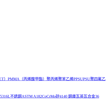
ET）
PMMA（丙烯酸甲酯）
聚丙烯
聚苯乙烯
PPSU
PSU
聚四氟乙
5
316L不銹鋼
ASTM A182
CoCrMo
矽
4140 鋼
庫瓦
英瓦合金36