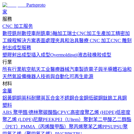
Partsproto
家
服務
CNC 加工服务
數控銑削
數控車削
銑車
5軸加工
瑞士CNC加工
生產加工
精密加
工
線程解決方案
表面處理
夾具和治具
醫療 CNC 加工
CNC 雕刻
射出成型服務
塑膠射出成型
插入成型
Overmolding
jj液态硅橡胶成型
行業
所有行業
航空航天工业
醫療器械
汽車製造
電子與半導體
石油和
天然氣設備
機器人技術與自動化
可再生能源
材料
金屬
鋁
黃銅
銅
英科耐爾
英瓦合金
不銹鋼
合金鋼
低碳鋼
鈦
鎢
工具鋼
塑料
ABS
聚甲醛/德林
聚碳酸酯
CPVC
高密度聚乙烯 (HDPE)
低密度
聚乙烯 (LDPE)
尼龍
PEEK
PEI（Ultem）
聚對苯二甲酸乙二醇酯
（PET）
PMMA（丙烯酸甲酯）
聚丙烯
聚苯乙烯
PPSU
PSU
聚
四氟乙烯（聚四氟乙烯）
PVC
PPS
TPU