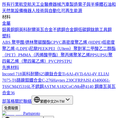
所有行業
航空航天工业
醫療器械
汽車製造
電子與半導體
石油和
天然氣設備
機器人技術與自動化
可再生能源
材料
金屬
鋁
黃銅
銅
英科耐爾
英瓦合金
不銹鋼
合金鋼
低碳鋼
鈦
鎢
工具鋼
塑料
ABS
聚甲醛/德林
聚碳酸酯
CPVC
高密度聚乙烯 (HDPE)
低密度
聚乙烯 (LDPE)
尼龍
PEEK
PEI（Ultem）
聚對苯二甲酸乙二醇酯
（PET）
PMMA（丙烯酸甲酯）
聚丙烯
聚苯乙烯
PPSU
PSU
聚
四氟乙烯（聚四氟乙烯）
PVC
PPS
TPU
先進材料
Inconel 718
英科耐爾625
鎳鈦合金
Ti-6Al-4V
Ti-6Al-4V ELI
Al
7075-T6
鉻鎳鉬鐵合金C-276
Haynes 230
CFRP
AISI 4340
6061-
T6
SCM435
316L不銹鋼
ASTM A182
CoCrMo
矽
4140 鋼
庫瓦
英瓦
合金36
部落格
關於
聯絡
繁體中文
ZH-TW
免費報價
Partsproto