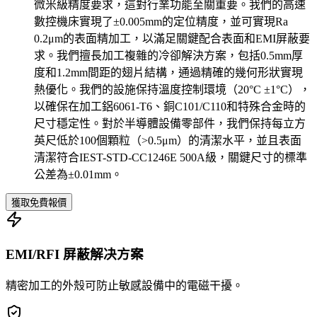
微米級精度要求，這對行業功能至關重要。我們的高速
數控機床實現了±0.005mm的定位精度，並可實現Ra
0.2μm的表面精加工，以滿足關鍵配合表面和EMI屏蔽要
求。我們擅長加工複雜的冷卻解決方案，包括0.5mm厚
度和1.2mm間距的翅片結構，通過精確的幾何形狀實現
熱優化。我們的設施保持溫度控制環境（20°C ±1°C），
以確保在加工鋁6061-T6、銅C101/C110和特殊合金時的
尺寸穩定性。對於半導體設備零部件，我們保持每立方
英尺低於100個顆粒（>0.5μm）的清潔水平，並且表面
清潔符合IEST-STD-CC1246E 500A級，關鍵尺寸的標準
公差為±0.01mm。
獲取免費報價
EMI/RFI 屏蔽解决方案
精密加工的外殼可防止敏感設備中的電磁干擾。