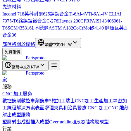
先進材料
Inconel 718
英科耐爾625
鎳鈦合金
Ti-6Al-4V
Ti-6Al-4V ELI
Al
7075-T6
鉻鎳鉬鐵合金C-276
Haynes 230
CFRP
AISI 4340
6061-
T6
SCM435
316L不銹鋼
ASTM A182
CoCrMo
矽
4140 鋼
庫瓦
英瓦
合金36
部落格
關於
聯絡
繁體中文
ZH-TW
免費報價
Partsproto
繁體中文
ZH-TW
Partsproto
家
服務
CNC 加工服务
數控銑削
數控車削
銑車
5軸加工
瑞士CNC加工
生產加工
精密加
工
線程解決方案
表面處理
夾具和治具
醫療 CNC 加工
CNC 雕刻
射出成型服務
塑膠射出成型
插入成型
Overmolding
jj液态硅橡胶成型
行業