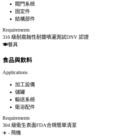
閥門系統
固定件
結構部件
Requirements
316 級
耐腐蝕性
耐鹽噴灑測試
DNV 認證
🍽️餐具
食品與飲料
Applications
加工設備
儲罐
輸送系統
衛浴配件
Requirements
304 級
衛生表面
FDA合規
簡單清潔
✈️ - 飛機