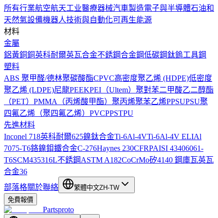
所有行業
航空航天工业
醫療器械
汽車製造
電子與半導體
石油和
天然氣設備
機器人技術與自動化
可再生能源
材料
金屬
鋁
黃銅
銅
英科耐爾
英瓦合金
不銹鋼
合金鋼
低碳鋼
鈦
鎢
工具鋼
塑料
ABS
聚甲醛/德林
聚碳酸酯
CPVC
高密度聚乙烯 (HDPE)
低密度
聚乙烯 (LDPE)
尼龍
PEEK
PEI（Ultem）
聚對苯二甲酸乙二醇酯
（PET）
PMMA（丙烯酸甲酯）
聚丙烯
聚苯乙烯
PPSU
PSU
聚
四氟乙烯（聚四氟乙烯）
PVC
PPS
TPU
先進材料
Inconel 718
英科耐爾625
鎳鈦合金
Ti-6Al-4V
Ti-6Al-4V ELI
Al
7075-T6
鉻鎳鉬鐵合金C-276
Haynes 230
CFRP
AISI 4340
6061-
T6
SCM435
316L不銹鋼
ASTM A182
CoCrMo
矽
4140 鋼
庫瓦
英瓦
合金36
部落格
關於
聯絡
繁體中文
ZH-TW
免費報價
Partsproto