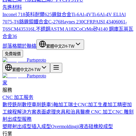
先進材料
Inconel 718
英科耐爾625
鎳鈦合金
Ti-6Al-4V
Ti-6Al-4V ELI
Al
7075-T6
鉻鎳鉬鐵合金C-276
Haynes 230
CFRP
AISI 4340
6061-
T6
SCM435
316L不銹鋼
ASTM A182
CoCrMo
矽
4140 鋼
庫瓦
英瓦
合金36
部落格
關於
聯絡
繁體中文
ZH-TW
免費報價
Partsproto
繁體中文
ZH-TW
Partsproto
家
服務
CNC 加工服务
數控銑削
數控車削
銑車
5軸加工
瑞士CNC加工
生產加工
精密加
工
線程解決方案
表面處理
夾具和治具
醫療 CNC 加工
CNC 雕刻
射出成型服務
塑膠射出成型
插入成型
Overmolding
jj液态硅橡胶成型
行業