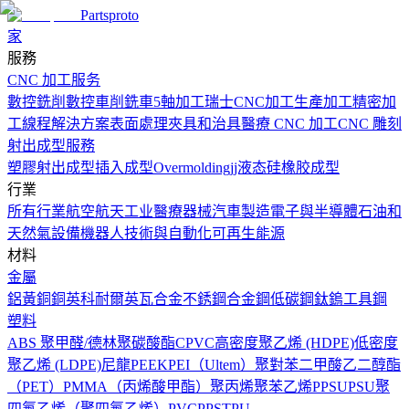
Partsproto
家
服務
CNC 加工服务
數控銑削
數控車削
銑車
5軸加工
瑞士CNC加工
生產加工
精密加
工
線程解決方案
表面處理
夾具和治具
醫療 CNC 加工
CNC 雕刻
射出成型服務
塑膠射出成型
插入成型
Overmolding
jj液态硅橡胶成型
行業
所有行業
航空航天工业
醫療器械
汽車製造
電子與半導體
石油和
天然氣設備
機器人技術與自動化
可再生能源
材料
金屬
鋁
黃銅
銅
英科耐爾
英瓦合金
不銹鋼
合金鋼
低碳鋼
鈦
鎢
工具鋼
塑料
ABS
聚甲醛/德林
聚碳酸酯
CPVC
高密度聚乙烯 (HDPE)
低密度
聚乙烯 (LDPE)
尼龍
PEEK
PEI（Ultem）
聚對苯二甲酸乙二醇酯
（PET）
PMMA（丙烯酸甲酯）
聚丙烯
聚苯乙烯
PPSU
PSU
聚
四氟乙烯（聚四氟乙烯）
PVC
PPS
TPU