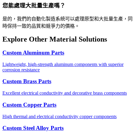
您能處理大批量生產嗎？
是的，我們的自動化製造系統可以處理原型和大批量生產，同
時保持一致的品質和競爭力的價格。
Explore Other Material Solutions
Custom Aluminum Parts
Lightweight, high-strength aluminum components with superior
corrosion resistance
Custom Brass Parts
Excellent electrical conductivity and decorative brass components
Custom Copper Parts
High thermal and electrical conductivity copper components
Custom Steel Alloy Parts