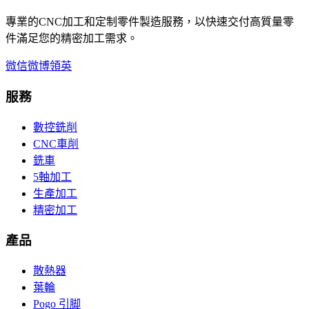
專業的CNC加工和定制零件製造服務，以快速交付高質量零
件滿足您的精密加工需求。
微信
微博
領英
服務
數控銑削
CNC車削
銑車
5軸加工
生產加工
精密加工
產品
散熱器
葉輪
Pogo 引脚