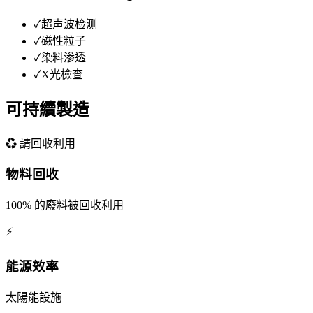
✓
超声波检测
✓
磁性粒子
✓
染料渗透
✓
X光檢查
可持續製造
♻️ 請回收利用
物料回收
100% 的廢料被回收利用
⚡
能源效率
太陽能設施