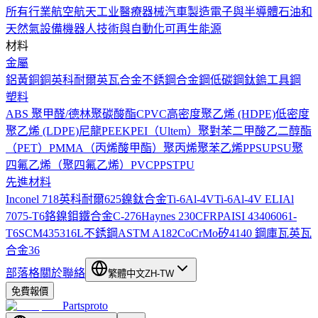
所有行業
航空航天工业
醫療器械
汽車製造
電子與半導體
石油和
天然氣設備
機器人技術與自動化
可再生能源
材料
金屬
鋁
黃銅
銅
英科耐爾
英瓦合金
不銹鋼
合金鋼
低碳鋼
鈦
鎢
工具鋼
塑料
ABS
聚甲醛/德林
聚碳酸酯
CPVC
高密度聚乙烯 (HDPE)
低密度
聚乙烯 (LDPE)
尼龍
PEEK
PEI（Ultem）
聚對苯二甲酸乙二醇酯
（PET）
PMMA（丙烯酸甲酯）
聚丙烯
聚苯乙烯
PPSU
PSU
聚
四氟乙烯（聚四氟乙烯）
PVC
PPS
TPU
先進材料
Inconel 718
英科耐爾625
鎳鈦合金
Ti-6Al-4V
Ti-6Al-4V ELI
Al
7075-T6
鉻鎳鉬鐵合金C-276
Haynes 230
CFRP
AISI 4340
6061-
T6
SCM435
316L不銹鋼
ASTM A182
CoCrMo
矽
4140 鋼
庫瓦
英瓦
合金36
部落格
關於
聯絡
繁體中文
ZH-TW
免費報價
Partsproto