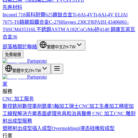
先進材料
Inconel 718
英科耐爾625
鎳鈦合金
Ti-6Al-4V
Ti-6Al-4V ELI
Al
7075-T6
鉻鎳鉬鐵合金C-276
Haynes 230
CFRP
AISI 4340
6061-
T6
SCM435
316L不銹鋼
ASTM A182
CoCrMo
矽
4140 鋼
庫瓦
英瓦
合金36
部落格
關於
聯絡
繁體中文
ZH-TW
免費報價
Partsproto
繁體中文
ZH-TW
Partsproto
家
服務
CNC 加工服务
數控銑削
數控車削
銑車
5軸加工
瑞士CNC加工
生產加工
精密加
工
線程解決方案
表面處理
夾具和治具
醫療 CNC 加工
CNC 雕刻
射出成型服務
塑膠射出成型
插入成型
Overmolding
jj液态硅橡胶成型
行業