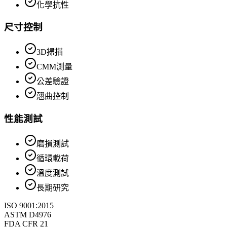
化學抗性
尺寸控制
3D掃描
CMM測量
公差驗證
翹曲控制
性能測試
磨損測試
循環載荷
溫度測試
長期研究
ISO 9001:2015
ASTM D4976
FDA CFR 21