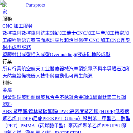
Partsproto
家
服務
CNC 加工服务
數控銑削
數控車削
銑車
5軸加工
瑞士CNC加工
生產加工
精密加
工
線程解決方案
表面處理
夾具和治具
醫療 CNC 加工
CNC 雕刻
射出成型服務
塑膠射出成型
插入成型
Overmolding
jj液态硅橡胶成型
行業
所有行業
航空航天工业
醫療器械
汽車製造
電子與半導體
石油和
天然氣設備
機器人技術與自動化
可再生能源
材料
金屬
鋁
黃銅
銅
英科耐爾
英瓦合金
不銹鋼
合金鋼
低碳鋼
鈦
鎢
工具鋼
塑料
ABS
聚甲醛/德林
聚碳酸酯
CPVC
高密度聚乙烯 (HDPE)
低密度
聚乙烯 (LDPE)
尼龍
PEEK
PEI（Ultem）
聚對苯二甲酸乙二醇酯
（PET）
PMMA（丙烯酸甲酯）
聚丙烯
聚苯乙烯
PPSU
PSU
聚
四氟乙烯（聚四氟乙烯）
PVC
PPS
TPU