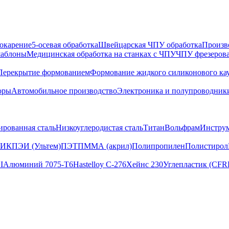
окарение
5-осевая обработка
Швейцарская ЧПУ обработка
Произв
шаблоны
Медицинская обработка на станках с ЧПУ
ЧПУ фрезеров
Перекрытие формованием
Формование жидкого силиконового ка
оры
Автомобильное производство
Электроника и полупроводник
ированная сталь
Низкоуглеродистая сталь
Титан
Вольфрам
Инструм
ИК
ПЭИ (Ультем)
ПЭТ
ПММА (акрил)
Полипропилен
Полистирол
I
Алюминий 7075-T6
Hastelloy C-276
Хейнс 230
Углепластик (CFR