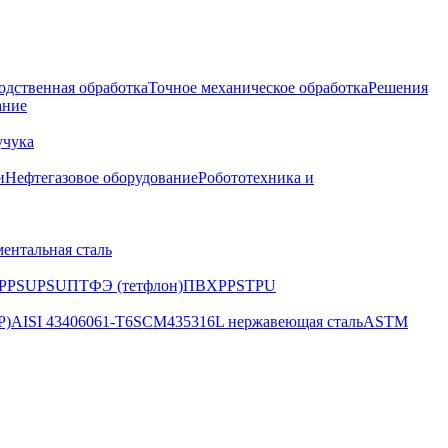
одственная обработка
Точное механическое обработка
Решения
ание
учука
и
Нефтегазовое оборудование
Робототехника и
ентальная сталь
PPSU
PSU
ПТФЭ (тетфлон)
ПВХ
PPS
TPU
P)
AISI 4340
6061-T6
SCM435
316L нержавеющая сталь
ASTM