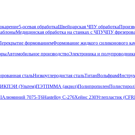
окарение
5-осевая обработка
Швейцарская ЧПУ обработка
Произв
шаблоны
Медицинская обработка на станках с ЧПУ
ЧПУ фрезеров
Перекрытие формованием
Формование жидкого силиконового ка
оры
Автомобильное производство
Электроника и полупроводник
ированная сталь
Низкоуглеродистая сталь
Титан
Вольфрам
Инструм
ИК
ПЭИ (Ультем)
ПЭТ
ПММА (акрил)
Полипропилен
Полистирол
I
Алюминий 7075-T6
Hastelloy C-276
Хейнс 230
Углепластик (CFR