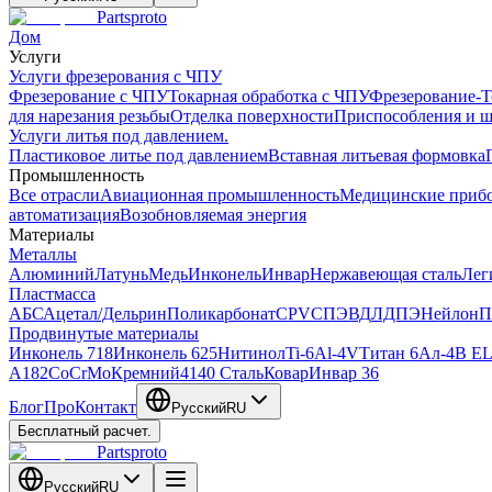
Partsproto
Дом
Услуги
Услуги фрезерования с ЧПУ
Фрезерование с ЧПУ
Токарная обработка с ЧПУ
Фрезерование-Т
для нарезания резьбы
Отделка поверхности
Приспособления и 
Услуги литья под давлением.
Пластиковое литье под давлением
Вставная литьевая формовка
Промышленность
Все отрасли
Авиационная промышленность
Медицинские приб
автоматизация
Возобновляемая энергия
Материалы
Металлы
Алюминий
Латунь
Медь
Инконель
Инвар
Нержавеющая сталь
Лег
Пластмасса
АБС
Ацетал/Дельрин
Поликарбонат
CPVC
ПЭВД
ЛДПЭ
Нейлон
П
Продвинутые материалы
Инконель 718
Инконель 625
Нитинол
Ti-6Al-4V
Титан 6Ал-4В EL
A182
CoCrMo
Кремний
4140 Сталь
Ковар
Инвар 36
Блог
Про
Контакт
Русский
RU
Бесплатный расчет.
Partsproto
Русский
RU