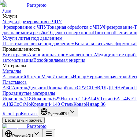
Partsproto
Дом
Услуги
Услуги фрезерования с ЧПУ
Фрезерование с ЧПУ
Токарная обработка с ЧПУ
Фрезерование-Т
для нарезания резьбы
Отделка поверхности
Приспособления и 
Услуги литья под давлением.
Пластиковое литье под давлением
Вставная литьевая формовка
Промышленность
Все отрасли
Авиационная промышленность
Медицинские приб
автоматизация
Возобновляемая энергия
Материалы
Металлы
Алюминий
Латунь
Медь
Инконель
Инвар
Нержавеющая сталь
Лег
Пластмасса
АБС
Ацетал/Дельрин
Поликарбонат
CPVC
ПЭВД
ЛДПЭ
Нейлон
П
Продвинутые материалы
Инконель 718
Инконель 625
Нитинол
Ti-6Al-4V
Титан 6Ал-4В EL
A182
CoCrMo
Кремний
4140 Сталь
Ковар
Инвар 36
Блог
Про
Контакт
Русский
RU
Бесплатный расчет.
Partsproto
Русский
RU