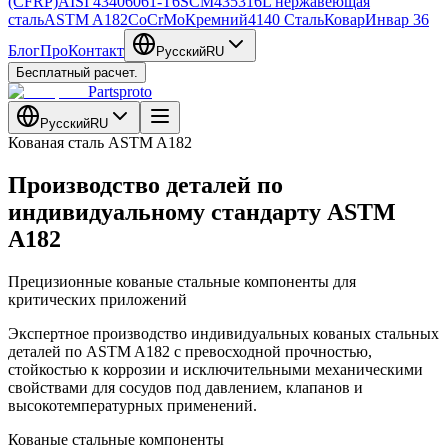
(CFRP)
AISI 4340
6061-T6
SCM435
316L нержавеющая
сталь
ASTM A182
CoCrMo
Кремний
4140 Сталь
Ковар
Инвар 36
Блог
Про
Контакт
Русский
RU
Бесплатный расчет.
Partsproto
Русский
RU
Кованая сталь ASTM A182
Производство деталей по
индивидуальному стандарту ASTM
A182
Прецизионные кованые стальные компоненты для
критических приложений
Экспертное производство индивидуальных кованых стальных
деталей по ASTM A182 с превосходной прочностью,
стойкостью к коррозии и исключительными механическими
свойствами для сосудов под давлением, клапанов и
высокотемпературных применений.
Кованые стальные компоненты