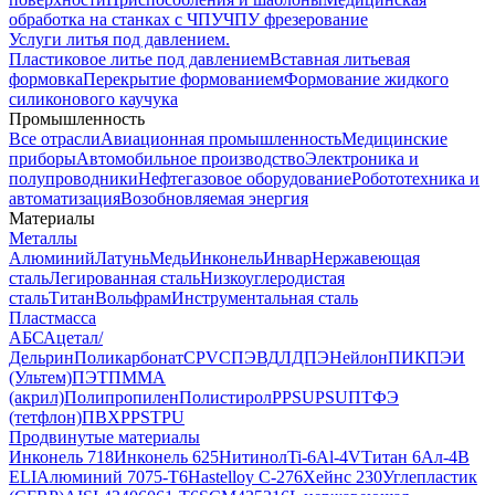
обработка на станках с ЧПУ
ЧПУ фрезерование
Услуги литья под давлением.
Пластиковое литье под давлением
Вставная литьевая
формовка
Перекрытие формованием
Формование жидкого
силиконового каучука
Промышленность
Все отрасли
Авиационная промышленность
Медицинские
приборы
Автомобильное производство
Электроника и
полупроводники
Нефтегазовое оборудование
Робототехника и
автоматизация
Возобновляемая энергия
Материалы
Металлы
Алюминий
Латунь
Медь
Инконель
Инвар
Нержавеющая
сталь
Легированная сталь
Низкоуглеродистая
сталь
Титан
Вольфрам
Инструментальная сталь
Пластмасса
АБС
Ацетал/
Дельрин
Поликарбонат
CPVC
ПЭВД
ЛДПЭ
Нейлон
ПИК
ПЭИ
(Ультем)
ПЭТ
ПММА
(акрил)
Полипропилен
Полистирол
PPSU
PSU
ПТФЭ
(тетфлон)
ПВХ
PPS
TPU
Продвинутые материалы
Инконель 718
Инконель 625
Нитинол
Ti-6Al-4V
Титан 6Ал-4В
ELI
Алюминий 7075-T6
Hastelloy C-276
Хейнс 230
Углепластик