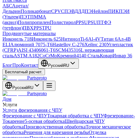
Пластмасса
АБС
Ацетал/
Дельрин
Поликарбонат
CPVC
ПЭВД
ЛДПЭ
Нейлон
ПИК
ПЭИ
(Ультем)
ПЭТ
ПММА
(акрил)
Полипропилен
Полистирол
PPSU
PSU
ПТФЭ
(тетфлон)
ПВХ
PPS
TPU
Продвинутые материалы
Инконель 718
Инконель 625
Нитинол
Ti-6Al-4V
Титан 6Ал-4В
ELI
Алюминий 7075-T6
Hastelloy C-276
Хейнс 230
Углепластик
(CFRP)
AISI 4340
6061-T6
SCM435
316L нержавеющая
сталь
ASTM A182
CoCrMo
Кремний
4140 Сталь
Ковар
Инвар 36
Блог
Про
Контакт
Русский
RU
Бесплатный расчет.
Partsproto
Русский
RU
Partsproto
Дом
Услуги
Услуги фрезерования с ЧПУ
Фрезерование с ЧПУ
Токарная обработка с ЧПУ
Фрезерование-
Токарение
5-осевая обработка
Швейцарская ЧПУ
обработка
Производственная обработка
Точное механическое
обработка
Решения для нарезания резьбы
Отделка
поверхности
Приспособления и шаблоны
Медицинская