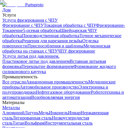
Partsproto
Дом
Услуги
Услуги фрезерования с ЧПУ
Фрезерование с ЧПУ
Токарная обработка с ЧПУ
Фрезерование-
Токарение
5-осевая обработка
Швейцарская ЧПУ
обработка
Производственная обработка
Точное механическое
обработка
Решения для нарезания резьбы
Отделка
поверхности
Приспособления и шаблоны
Медицинская
обработка на станках с ЧПУ
ЧПУ фрезерование
Услуги литья под давлением.
Пластиковое литье под давлением
Вставная литьевая
формовка
Перекрытие формованием
Формование жидкого
силиконового каучука
Промышленность
Все отрасли
Авиационная промышленность
Медицинские
приборы
Автомобильное производство
Электроника и
полупроводники
Нефтегазовое оборудование
Робототехника и
автоматизация
Возобновляемая энергия
Материалы
Металлы
Алюминий
Латунь
Медь
Инконель
Инвар
Нержавеющая
сталь
Легированная сталь
Низкоуглеродистая
сталь
Титан
Вольфрам
Инструментальная сталь