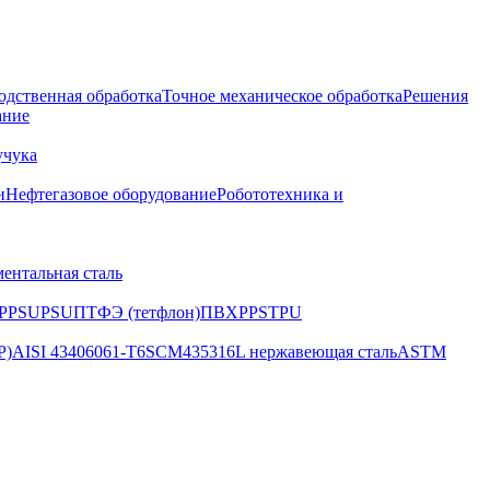
одственная обработка
Точное механическое обработка
Решения
ание
учука
и
Нефтегазовое оборудование
Робототехника и
ентальная сталь
PPSU
PSU
ПТФЭ (тетфлон)
ПВХ
PPS
TPU
P)
AISI 4340
6061-T6
SCM435
316L нержавеющая сталь
ASTM