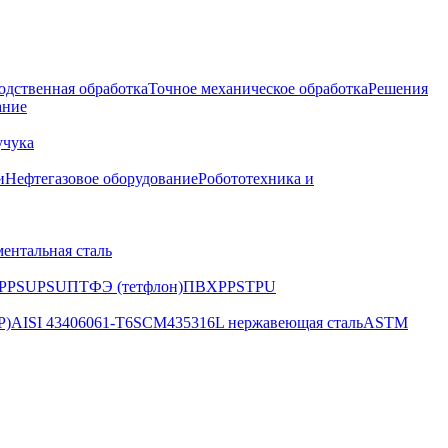
одственная обработка
Точное механическое обработка
Решения
ание
учука
и
Нефтегазовое оборудование
Робототехника и
ентальная сталь
PPSU
PSU
ПТФЭ (тетфлон)
ПВХ
PPS
TPU
P)
AISI 4340
6061-T6
SCM435
316L нержавеющая сталь
ASTM