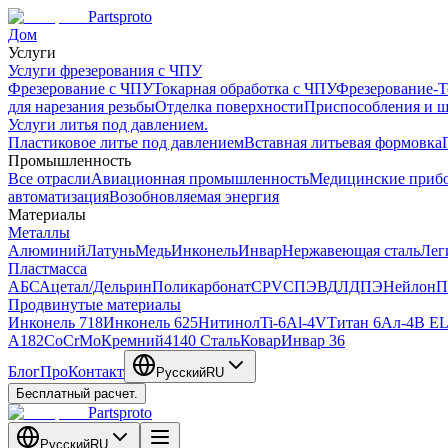
Partsproto
Дом
Услуги
Услуги фрезерования с ЧПУ
Фрезерование с ЧПУ
Токарная обработка с ЧПУ
Фрезерование-Т
для нарезания резьбы
Отделка поверхности
Приспособления и 
Услуги литья под давлением.
Пластиковое литье под давлением
Вставная литьевая формовка
Промышленность
Все отрасли
Авиационная промышленность
Медицинские приб
автоматизация
Возобновляемая энергия
Материалы
Металлы
Алюминий
Латунь
Медь
Инконель
Инвар
Нержавеющая сталь
Лег
Пластмасса
АБС
Ацетал/Дельрин
Поликарбонат
CPVC
ПЭВД
ЛДПЭ
Нейлон
П
Продвинутые материалы
Инконель 718
Инконель 625
Нитинол
Ti-6Al-4V
Титан 6Ал-4В EL
A182
CoCrMo
Кремний
4140 Сталь
Ковар
Инвар 36
Блог
Про
Контакт
Русский
RU
Бесплатный расчет.
Partsproto
Русский
RU