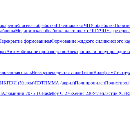
окарение
5-осевая обработка
Швейцарская ЧПУ обработка
Произв
шаблоны
Медицинская обработка на станках с ЧПУ
ЧПУ фрезеров
Перекрытие формованием
Формование жидкого силиконового ка
оры
Автомобильное производство
Электроника и полупроводник
ированная сталь
Низкоуглеродистая сталь
Титан
Вольфрам
Инструм
ИК
ПЭИ (Ультем)
ПЭТ
ПММА (акрил)
Полипропилен
Полистирол
I
Алюминий 7075-T6
Hastelloy C-276
Хейнс 230
Углепластик (CFR