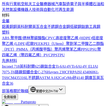
所有行業
航空航天工业
醫療器械
汽車製造
電子與半導體
石油和
天然氣設備
機器人技術與自動化
可再生能源
材料
金屬
鋁
黃銅
銅
英科耐爾
英瓦合金
不銹鋼
合金鋼
低碳鋼
鈦
鎢
工具鋼
塑料
ABS
聚甲醛/德林
聚碳酸酯
CPVC
高密度聚乙烯 (HDPE)
低密度
聚乙烯 (LDPE)
尼龍
PEEK
PEI（Ultem）
聚對苯二甲酸乙二醇酯
（PET）
PMMA（丙烯酸甲酯）
聚丙烯
聚苯乙烯
PPSU
PSU
聚
四氟乙烯（聚四氟乙烯）
PVC
PPS
TPU
先進材料
Inconel 718
英科耐爾625
鎳鈦合金
Ti-6Al-4V
Ti-6Al-4V ELI
Al
7075-T6
鉻鎳鉬鐵合金C-276
Haynes 230
CFRP
AISI 4340
6061-
T6
SCM435
316L不銹鋼
ASTM A182
CoCrMo
矽
4140 鋼
庫瓦
英瓦
合金36
部落格
關於
聯絡
繁體中文
ZH-TW
免費報價
Partsproto