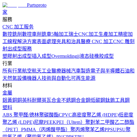
Partsproto
家
服務
CNC 加工服务
數控銑削
數控車削
銑車
5軸加工
瑞士CNC加工
生產加工
精密加
工
線程解決方案
表面處理
夾具和治具
醫療 CNC 加工
CNC 雕刻
射出成型服務
塑膠射出成型
插入成型
Overmolding
jj液态硅橡胶成型
行業
所有行業
航空航天工业
醫療器械
汽車製造
電子與半導體
石油和
天然氣設備
機器人技術與自動化
可再生能源
材料
金屬
鋁
黃銅
銅
英科耐爾
英瓦合金
不銹鋼
合金鋼
低碳鋼
鈦
鎢
工具鋼
塑料
ABS
聚甲醛/德林
聚碳酸酯
CPVC
高密度聚乙烯 (HDPE)
低密度
聚乙烯 (LDPE)
尼龍
PEEK
PEI（Ultem）
聚對苯二甲酸乙二醇酯
（PET）
PMMA（丙烯酸甲酯）
聚丙烯
聚苯乙烯
PPSU
PSU
聚
四氟乙烯（聚四氟乙烯）
PVC
PPS
TPU