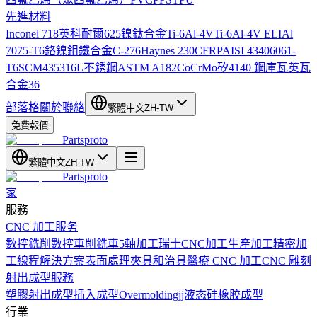
先進材料
Inconel 718
英科耐爾625
鎳鈦合金
Ti-6Al-4V
Ti-6Al-4V ELI
Al
7075-T6
鉻鎳鉬鐵合金C-276
Haynes 230
CFRP
AISI 4340
6061-
T6
SCM435
316L不銹鋼
ASTM A182
CoCrMo
矽
4140 鋼
庫瓦
英瓦
合金36
部落格
關於
聯絡
繁體中文
ZH-TW
免費報價
Partsproto
繁體中文
ZH-TW
Partsproto
家
服務
CNC 加工服务
數控銑削
數控車削
銑車
5軸加工
瑞士CNC加工
生產加工
精密加
工
線程解決方案
表面處理
夾具和治具
醫療 CNC 加工
CNC 雕刻
射出成型服務
塑膠射出成型
插入成型
Overmolding
jj液态硅橡胶成型
行業