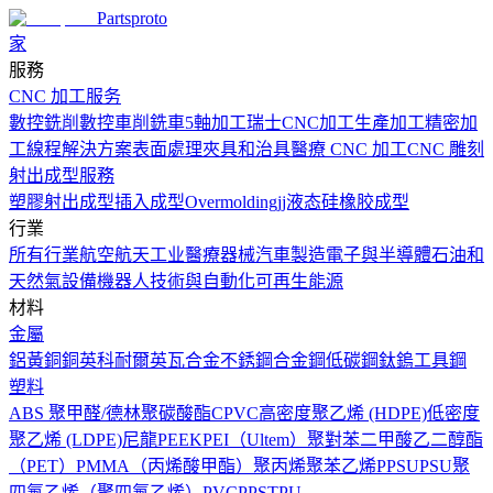
Partsproto
家
服務
CNC 加工服务
數控銑削
數控車削
銑車
5軸加工
瑞士CNC加工
生產加工
精密加
工
線程解決方案
表面處理
夾具和治具
醫療 CNC 加工
CNC 雕刻
射出成型服務
塑膠射出成型
插入成型
Overmolding
jj液态硅橡胶成型
行業
所有行業
航空航天工业
醫療器械
汽車製造
電子與半導體
石油和
天然氣設備
機器人技術與自動化
可再生能源
材料
金屬
鋁
黃銅
銅
英科耐爾
英瓦合金
不銹鋼
合金鋼
低碳鋼
鈦
鎢
工具鋼
塑料
ABS
聚甲醛/德林
聚碳酸酯
CPVC
高密度聚乙烯 (HDPE)
低密度
聚乙烯 (LDPE)
尼龍
PEEK
PEI（Ultem）
聚對苯二甲酸乙二醇酯
（PET）
PMMA（丙烯酸甲酯）
聚丙烯
聚苯乙烯
PPSU
PSU
聚
四氟乙烯（聚四氟乙烯）
PVC
PPS
TPU