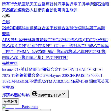
所有行業
航空航天工业
醫療器械
汽車製造
電子與半導體
石油和
天然氣設備
機器人技術與自動化
可再生能源
材料
金屬
鋁
黃銅
銅
英科耐爾
英瓦合金
不銹鋼
合金鋼
低碳鋼
鈦
鎢
工具鋼
塑料
ABS
聚甲醛/德林
聚碳酸酯
CPVC
高密度聚乙烯 (HDPE)
低密度
聚乙烯 (LDPE)
尼龍
PEEK
PEI（Ultem）
聚對苯二甲酸乙二醇酯
（PET）
PMMA（丙烯酸甲酯）
聚丙烯
聚苯乙烯
PPSU
PSU
聚
四氟乙烯（聚四氟乙烯）
PVC
PPS
TPU
先進材料
Inconel 718
英科耐爾625
鎳鈦合金
Ti-6Al-4V
Ti-6Al-4V ELI
Al
7075-T6
鉻鎳鉬鐵合金C-276
Haynes 230
CFRP
AISI 4340
6061-
T6
SCM435
316L不銹鋼
ASTM A182
CoCrMo
矽
4140 鋼
庫瓦
英瓦
合金36
部落格
關於
聯絡
繁體中文
ZH-TW
免費報價
Partsproto