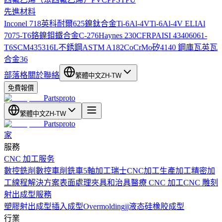
先進材料
Inconel 718
英科耐爾625
鎳鈦合金
Ti-6Al-4V
Ti-6Al-4V ELI
Al
7075-T6
鉻鎳鉬鐵合金C-276
Haynes 230
CFRP
AISI 4340
6061-
T6
SCM435
316L不銹鋼
ASTM A182
CoCrMo
矽
4140 鋼
庫瓦
英瓦
合金36
部落格
關於
聯絡
繁體中文
ZH-TW
免費報價
Partsproto
繁體中文
ZH-TW
Partsproto
家
服務
CNC 加工服务
數控銑削
數控車削
銑車
5軸加工
瑞士CNC加工
生產加工
精密加
工
線程解決方案
表面處理
夾具和治具
醫療 CNC 加工
CNC 雕刻
射出成型服務
塑膠射出成型
插入成型
Overmolding
jj液态硅橡胶成型
行業