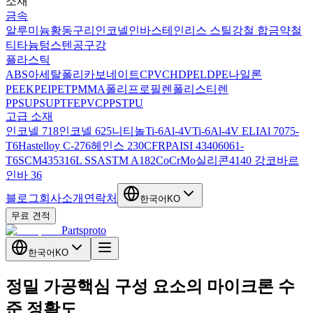
소재
금속
알루미늄
황동
구리
인코넬
인바
스테인리스 스틸
강철 합금
약철
티타늄
텅스텐
공구강
플라스틱
ABS
아세탈
폴리카보네이트
CPVC
HDPE
LDPE
나일론
PEEK
PEI
PET
PMMA
폴리프로필렌
폴리스티렌
PPSU
PSU
PTFE
PVC
PPS
TPU
고급 소재
인코넬 718
인코넬 625
니티놀
Ti-6Al-4V
Ti-6Al-4V ELI
Al 7075-
T6
Hastelloy C-276
헤인스 230
CFRP
AISI 4340
6061-
T6
SCM435
316L SS
ASTM A182
CoCrMo
실리콘
4140 강
코바르
인바 36
블로그
회사소개
연락처
한국어
KO
무료 견적
Partsproto
한국어
KO
정밀 가공
핵심 구성 요소의 마이크론 수
준 정확도