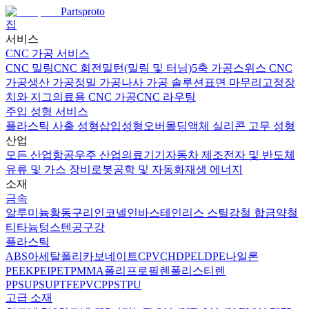
Partsproto
집
서비스
CNC 가공 서비스
CNC 밀링
CNC 회전
밀턴(밀링 및 터닝)
5축 가공
스위스 CNC
가공
생산 가공
정밀 가공
나사 가공 솔루션
표면 마무리
고정장
치와 지그
의료용 CNC 가공
CNC 라우팅
주입 성형 서비스
플라스틱 사출 성형
삽입성형
오버몰딩
액체 실리콘 고무 성형
산업
모든 산업
항공우주 산업
의료기기
자동차 제조
전자 및 반도체
유류 및 가스 장비
로봇공학 및 자동화
재생 에너지
소재
금속
알루미늄
황동
구리
인코넬
인바
스테인리스 스틸
강철 합금
약철
티타늄
텅스텐
공구강
플라스틱
ABS
아세탈
폴리카보네이트
CPVC
HDPE
LDPE
나일론
PEEK
PEI
PET
PMMA
폴리프로필렌
폴리스티렌
PPSU
PSU
PTFE
PVC
PPS
TPU
고급 소재