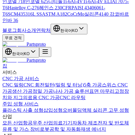
인코넬 718
인코넬 625
니티놀
Ti-6Al-4V
Ti-6Al-4V ELI
Al 7075-
T6
Hastelloy C-276
헤인스 230
CFRP
AISI 4340
6061-
T6
SCM435
316L SS
ASTM A182
CoCrMo
실리콘
4140 강
코바르
인바 36
블로그
회사소개
연락처
한국어
KO
무료 견적
Partsproto
한국어
KO
Partsproto
집
서비스
CNC 가공 서비스
CNC 밀링
CNC 회전
밀턴(밀링 및 터닝)
5축 가공
스위스 CNC
가공
생산 가공
정밀 가공
나사 가공 솔루션
표면 마무리
고정장
치와 지그
의료용 CNC 가공
CNC 라우팅
주입 성형 서비스
플라스틱 사출 성형
삽입성형
오버몰딩
액체 실리콘 고무 성형
산업
모든 산업
항공우주 산업
의료기기
자동차 제조
전자 및 반도체
유류 및 가스 장비
로봇공학 및 자동화
재생 에너지