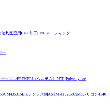
と治具
医療用CNC加工
CNC ルーティング
ギー
。
ナイロン
PEEK
PEI（ウルテム）
PET (Polyethylene
6
SCM435
316Lステンレス鋼
ASTM A182
CoCrMo
シリコン
4140