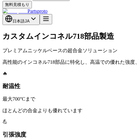
無料見積もり
Partsproto
日本語
JA
カスタムインコネル718部品製造
プレミアムニッケルベースの超合金ソリューション
高性能のインコネル718部品に特化し、高温での優れた強度
🔥
耐温性
最大700°Cまで
ほとんどの合金よりも優れています
💪
引張強度