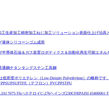
加工
生産加工
精密加工
ねじ加工ソリューション
表面仕上げ
治具
グ
液体シリコーンゴム成形
び半導体
石油＆ガス装置
ロボティクス＆自動化
再生可能エネル
普通鋼
チタン
タングステン
工具鋼
は低密度ポリエチレン（Low-Density Polyethylene）の略称です
ン
PPSU
PSU
PTFE（テフロン）
PVC
PPS
TPU
LI
Al 7075-T6
ハステロイC-276
ヘインズ230
CFRP
AISI 4340
6061-T