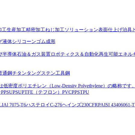
加工
生産加工
精密加工
ねじ加工ソリューション
表面仕上げ
治具
グ
液体シリコーンゴム成形
び半導体
石油＆ガス装置
ロボティクス＆自動化
再生可能エネル
普通鋼
チタン
タングステン
工具鋼
は低密度ポリエチレン（Low-Density Polyethylene）の略称です
ン
PPSU
PSU
PTFE（テフロン）
PVC
PPS
TPU
LI
Al 7075-T6
ハステロイC-276
ヘインズ230
CFRP
AISI 4340
6061-T