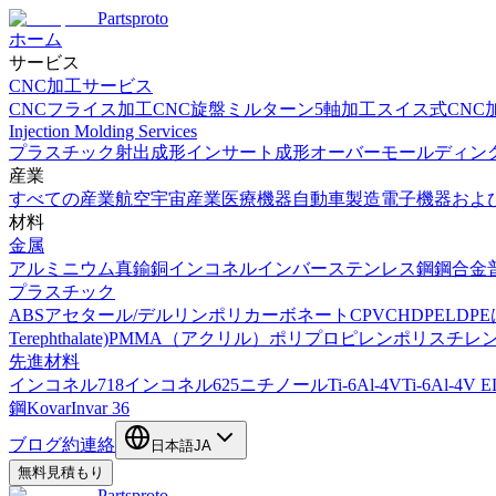
Partsproto
ホーム
サービス
CNC加工サービス
CNCフライス加工
CNC旋盤
ミルターン
5軸加工
スイス式CNC
Injection Molding Services
プラスチック射出成形
インサート成形
オーバーモールディン
産業
すべての産業
航空宇宙産業
医療機器
自動車製造
電子機器およ
材料
金属
アルミニウム
真鍮
銅
インコネル
インバー
ステンレス鋼
鋼合金
プラスチック
ABS
アセタール/デルリン
ポリカーボネート
CPVC
HDPE
LDPE
Terephthalate)
PMMA（アクリル）
ポリプロピレン
ポリスチレ
先進材料
インコネル718
インコネル625
ニチノール
Ti-6Al-4V
Ti-6Al-4V E
鋼
Kovar
Invar 36
ブログ
約
連絡
日本語
JA
無料見積もり
Partsproto