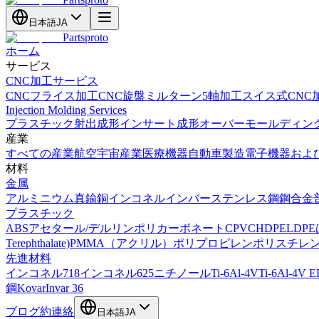
日本語
JA
Partsproto
ホーム
サービス
CNC加工サービス
CNCフライス加工
CNC旋盤
ミルターン
5軸加工
スイス式CNC
Injection Molding Services
プラスチック射出成形
インサート成形
オーバーモールディン
産業
すべての産業
航空宇宙産業
医療機器
自動車製造
電子機器およ
材料
金属
アルミニウム
真鍮
銅
インコネル
インバー
ステンレス鋼
鋼合金
プラスチック
ABS
アセタール/デルリン
ポリカーボネート
CPVC
HDPE
LDPE
Terephthalate)
PMMA（アクリル）
ポリプロピレン
ポリスチレ
先進材料
インコネル718
インコネル625
ニチノール
Ti-6Al-4V
Ti-6Al-4V E
鋼
Kovar
Invar 36
ブログ
約
連絡
日本語
JA