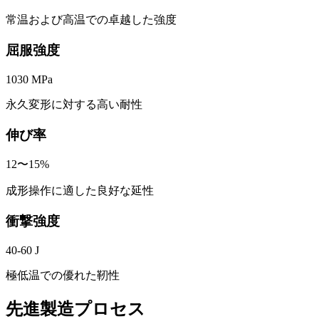
常温および高温での卓越した強度
屈服強度
1030 MPa
永久変形に対する高い耐性
伸び率
12〜15%
成形操作に適した良好な延性
衝撃強度
40-60 J
極低温での優れた靭性
先進製造プロセス