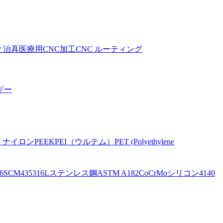
と治具
医療用CNC加工
CNC ルーティング
ギー
。
ナイロン
PEEK
PEI（ウルテム）
PET (Polyethylene
6
SCM435
316Lステンレス鋼
ASTM A182
CoCrMo
シリコン
4140