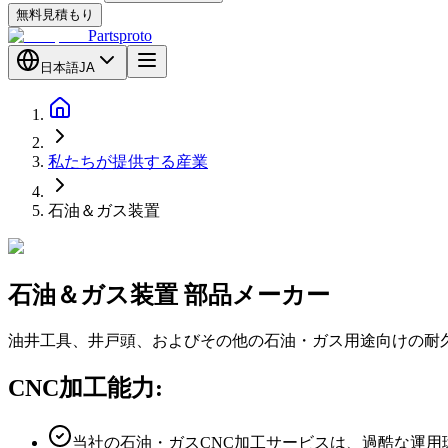
無料見積もり
Partsproto
日本語
JA
私たちが提供する産業
石油＆ガス装置
石油＆ガス
装置
部品メーカー
油井工具、井戸頭、およびその他の石油・ガス用途向けの耐久
CNC加工能力:
当社の石油・ガスCNC加工サービスは、過酷な運用環