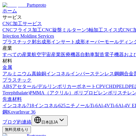
Partsproto
ホーム
サービス
CNC加工サービス
CNCフライス加工
CNC旋盤
ミルターン
5軸加工
スイス式CNC
Injection Molding Services
プラスチック射出成形
インサート成形
オーバーモールディン
産業
すべての産業
航空宇宙産業
医療機器
自動車製造
電子機器およ
材料
金属
アルミニウム
真鍮
銅
インコネル
インバー
ステンレス鋼
鋼合金
プラスチック
ABS
アセタール/デルリン
ポリカーボネート
CPVC
HDPE
LDPE
Terephthalate)
PMMA（アクリル）
ポリプロピレン
ポリスチレ
先進材料
インコネル718
インコネル625
ニチノール
Ti-6Al-4V
Ti-6Al-4V E
鋼
Kovar
Invar 36
ブログ
約
連絡
日本語
JA
無料見積もり
Partsproto