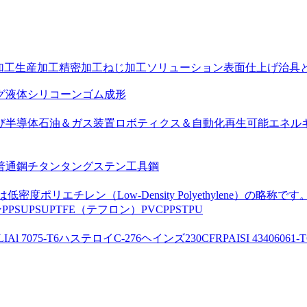
加工
生産加工
精密加工
ねじ加工ソリューション
表面仕上げ
治具
グ
液体シリコーンゴム成形
び半導体
石油＆ガス装置
ロボティクス＆自動化
再生可能エネル
普通鋼
チタン
タングステン
工具鋼
は低密度ポリエチレン（Low-Density Polyethylene）の略称です
ン
PPSU
PSU
PTFE（テフロン）
PVC
PPS
TPU
LI
Al 7075-T6
ハステロイC-276
ヘインズ230
CFRP
AISI 4340
6061-T