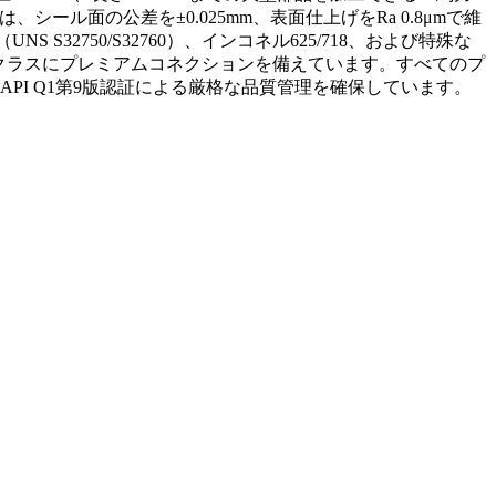
ール面の公差を±0.025mm、表面仕上げをRa 0.8μmで維
S32750/S32760）、インコネル625/718、および特殊な
I公差クラスにプレミアムコネクションを備えています。すべてのプ
試験能力とAPI Q1第9版認証による厳格な品質管理を確保しています。