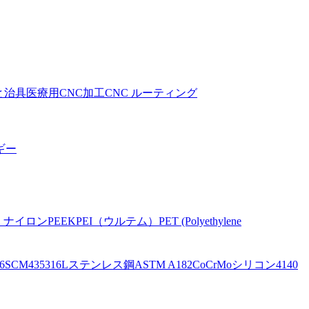
と治具
医療用CNC加工
CNC ルーティング
ギー
。
ナイロン
PEEK
PEI（ウルテム）
PET (Polyethylene
6
SCM435
316Lステンレス鋼
ASTM A182
CoCrMo
シリコン
4140