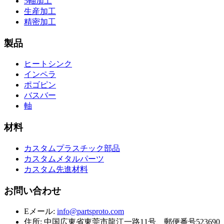
5軸加工
生産加工
精密加工
製品
ヒートシンク
インペラ
ポゴピン
バスバー
軸
材料
カスタムプラスチック部品
カスタムメタルパーツ
カスタム先進材料
お問い合わせ
Eメール
:
info@partsproto.com
住所
:
中国広東省東莞市龍江一路11号、郵便番号523690