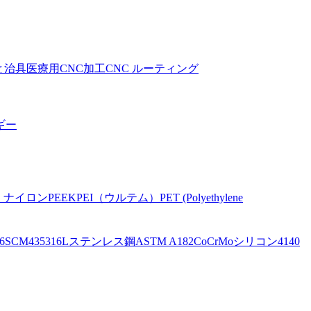
と治具
医療用CNC加工
CNC ルーティング
ギー
。
ナイロン
PEEK
PEI（ウルテム）
PET (Polyethylene
6
SCM435
316Lステンレス鋼
ASTM A182
CoCrMo
シリコン
4140