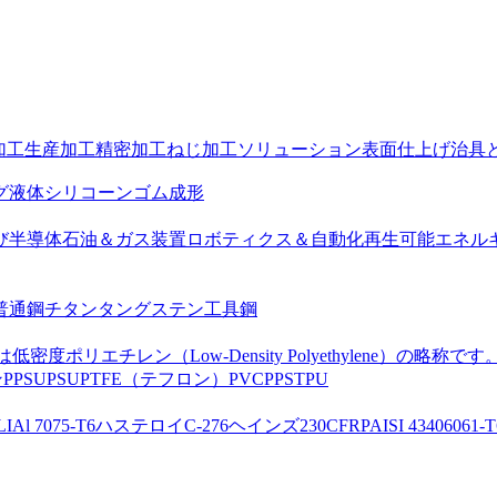
加工
生産加工
精密加工
ねじ加工ソリューション
表面仕上げ
治具
グ
液体シリコーンゴム成形
び半導体
石油＆ガス装置
ロボティクス＆自動化
再生可能エネル
普通鋼
チタン
タングステン
工具鋼
は低密度ポリエチレン（Low-Density Polyethylene）の略称です
ン
PPSU
PSU
PTFE（テフロン）
PVC
PPS
TPU
LI
Al 7075-T6
ハステロイC-276
ヘインズ230
CFRP
AISI 4340
6061-T