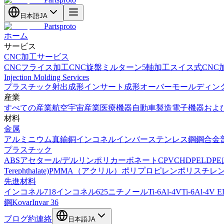
日本語
JA
Partsproto
ホーム
サービス
CNC加工サービス
CNCフライス加工
CNC旋盤
ミルターン
5軸加工
スイス式CNC
Injection Molding Services
プラスチック射出成形
インサート成形
オーバーモールディン
産業
すべての産業
航空宇宙産業
医療機器
自動車製造
電子機器およ
材料
金属
アルミニウム
真鍮
銅
インコネル
インバー
ステンレス鋼
鋼合金
プラスチック
ABS
アセタール/デルリン
ポリカーボネート
CPVC
HDPE
LDPE
Terephthalate)
PMMA（アクリル）
ポリプロピレン
ポリスチレ
先進材料
インコネル718
インコネル625
ニチノール
Ti-6Al-4V
Ti-6Al-4V E
鋼
Kovar
Invar 36
ブログ
約
連絡
日本語
JA