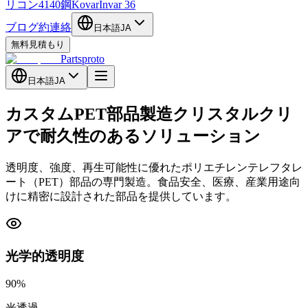
リコン
4140鋼
Kovar
Invar 36
ブログ
約
連絡
日本語
JA
無料見積もり
Partsproto
日本語
JA
カスタムPET部品製造
クリスタルクリ
アで耐久性のあるソリューション
透明度、強度、再生可能性に優れたポリエチレンテレフタレ
ート（PET）部品の専門製造。食品安全、医療、産業用途向
けに精密に設計された部品を提供しています。
光学的透明度
90%
光透過