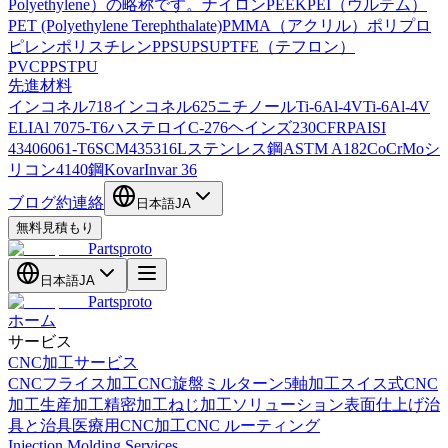
Polyethylene）の略称です。
ナイロン
PEEK
PEI（ウルテム）
PET (Polyethylene Terephthalate)
PMMA（アクリル）
ポリプロ
ピレン
ポリスチレン
PPSU
PSU
PTFE（テフロン）
PVC
PPS
TPU
先進材料
インコネル718
インコネル625
ニチノール
Ti-6Al-4V
Ti-6Al-4V
ELI
Al 7075-T6
ハステロイC-276
ヘインズ230
CFRP
AISI
4340
6061-T6
SCM435
316Lステンレス鋼
ASTM A182
CoCrMo
シ
リコン
4140鋼
Kovar
Invar 36
ブログ
約
連絡
日本語
JA
無料見積もり
Partsproto
日本語
JA
Partsproto
ホーム
サービス
CNC加工サービス
CNCフライス加工
CNC旋盤
ミルターン
5軸加工
スイス式CNC
加工
生産加工
精密加工
ねじ加工ソリューション
表面仕上げ
治
具と治具
医療用CNC加工
CNC ルーティング
Injection Molding Services