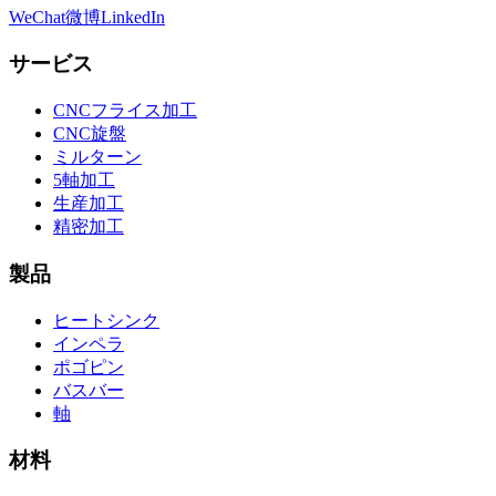
WeChat
微博
LinkedIn
サービス
CNCフライス加工
CNC旋盤
ミルターン
5軸加工
生産加工
精密加工
製品
ヒートシンク
インペラ
ポゴピン
バスバー
軸
材料