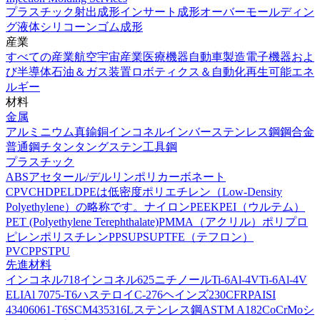
プラスチック射出成形
インサート成形
オーバーモールディン
グ
液体シリコーンゴム成形
産業
すべての産業
航空宇宙産業
医療機器
自動車製造
電子機器およ
び半導体
石油＆ガス装置
ロボティクス＆自動化
再生可能エネ
ルギー
材料
金属
アルミニウム
真鍮
銅
インコネル
インバー
ステンレス鋼
鋼合金
普通鋼
チタン
タングステン
工具鋼
プラスチック
ABS
アセタール/デルリン
ポリカーボネート
CPVC
HDPE
LDPEは低密度ポリエチレン（Low-Density
Polyethylene）の略称です。
ナイロン
PEEK
PEI（ウルテム）
PET (Polyethylene Terephthalate)
PMMA（アクリル）
ポリプロ
ピレン
ポリスチレン
PPSU
PSU
PTFE（テフロン）
PVC
PPS
TPU
先進材料
インコネル718
インコネル625
ニチノール
Ti-6Al-4V
Ti-6Al-4V
ELI
Al 7075-T6
ハステロイC-276
ヘインズ230
CFRP
AISI
4340
6061-T6
SCM435
316Lステンレス鋼
ASTM A182
CoCrMo
シ