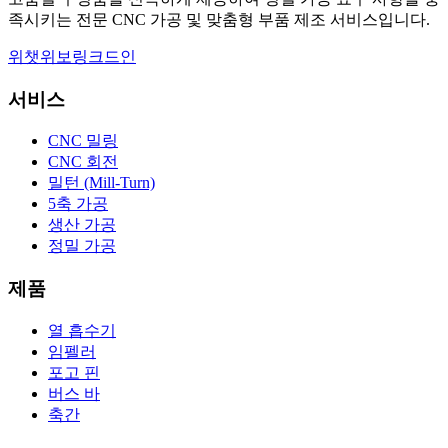
족시키는 전문 CNC 가공 및 맞춤형 부품 제조 서비스입니다.
위챗
위보
링크드인
서비스
CNC 밀링
CNC 회전
밀턴 (Mill-Turn)
5축 가공
생산 가공
정밀 가공
제품
열 흡수기
임펠러
포고 핀
버스 바
축간