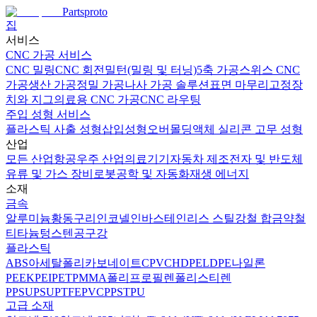
Partsproto
집
서비스
CNC 가공 서비스
CNC 밀링
CNC 회전
밀턴(밀링 및 터닝)
5축 가공
스위스 CNC
가공
생산 가공
정밀 가공
나사 가공 솔루션
표면 마무리
고정장
치와 지그
의료용 CNC 가공
CNC 라우팅
주입 성형 서비스
플라스틱 사출 성형
삽입성형
오버몰딩
액체 실리콘 고무 성형
산업
모든 산업
항공우주 산업
의료기기
자동차 제조
전자 및 반도체
유류 및 가스 장비
로봇공학 및 자동화
재생 에너지
소재
금속
알루미늄
황동
구리
인코넬
인바
스테인리스 스틸
강철 합금
약철
티타늄
텅스텐
공구강
플라스틱
ABS
아세탈
폴리카보네이트
CPVC
HDPE
LDPE
나일론
PEEK
PEI
PET
PMMA
폴리프로필렌
폴리스티렌
PPSU
PSU
PTFE
PVC
PPS
TPU
고급 소재