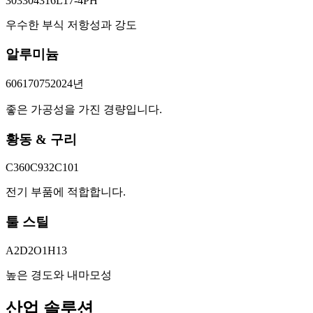
303
304
316L
17-4PH
우수한 부식 저항성과 강도
알루미늄
6061
7075
2024년
좋은 가공성을 가진 경량입니다.
황동 & 구리
C360
C932
C101
전기 부품에 적합합니다.
툴 스틸
A2
D2
O1
H13
높은 경도와 내마모성
산업 솔루션