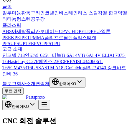
소재
금속
알루미늄
황동
구리
인코넬
인바
스테인리스 스틸
강철 합금
약철
티타늄
텅스텐
공구강
플라스틱
ABS
아세탈
폴리카보네이트
CPVC
HDPE
LDPE
나일론
PEEK
PEI
PET
PMMA
폴리프로필렌
폴리스티렌
PPSU
PSU
PTFE
PVC
PPS
TPU
고급 소재
인코넬 718
인코넬 625
니티놀
Ti-6Al-4V
Ti-6Al-4V ELI
Al 7075-
T6
Hastelloy C-276
헤인스 230
CFRP
AISI 4340
6061-
T6
SCM435
316L SS
ASTM A182
CoCrMo
실리콘
4140 강
코바르
인바 36
블로그
회사소개
연락처
한국어
KO
무료 견적
Partsproto
한국어
KO
CNC 회전 솔루션