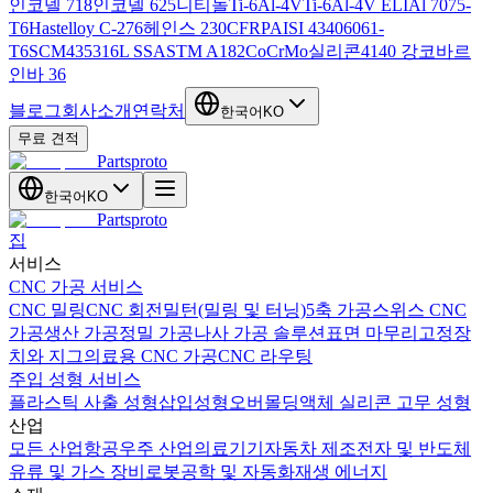
인코넬 718
인코넬 625
니티놀
Ti-6Al-4V
Ti-6Al-4V ELI
Al 7075-
T6
Hastelloy C-276
헤인스 230
CFRP
AISI 4340
6061-
T6
SCM435
316L SS
ASTM A182
CoCrMo
실리콘
4140 강
코바르
인바 36
블로그
회사소개
연락처
한국어
KO
무료 견적
Partsproto
한국어
KO
Partsproto
집
서비스
CNC 가공 서비스
CNC 밀링
CNC 회전
밀턴(밀링 및 터닝)
5축 가공
스위스 CNC
가공
생산 가공
정밀 가공
나사 가공 솔루션
표면 마무리
고정장
치와 지그
의료용 CNC 가공
CNC 라우팅
주입 성형 서비스
플라스틱 사출 성형
삽입성형
오버몰딩
액체 실리콘 고무 성형
산업
모든 산업
항공우주 산업
의료기기
자동차 제조
전자 및 반도체
유류 및 가스 장비
로봇공학 및 자동화
재생 에너지