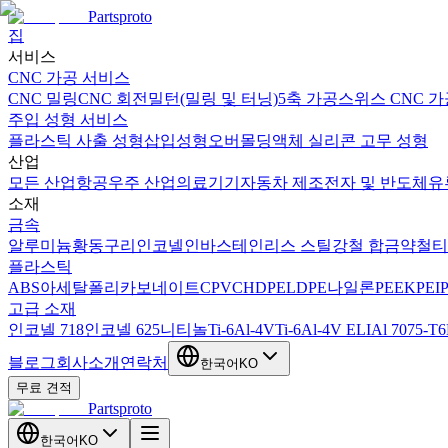
Partsproto
집
서비스
CNC 가공 서비스
CNC 밀링
CNC 회전
밀턴(밀링 및 터닝)
5축 가공
스위스 CNC 가
주입 성형 서비스
플라스틱 사출 성형
삽입성형
오버몰딩
액체 실리콘 고무 성형
산업
모든 산업
항공우주 산업
의료기기
자동차 제조
전자 및 반도체
유
소재
금속
알루미늄
황동
구리
인코넬
인바
스테인리스 스틸
강철 합금
약철
티
플라스틱
ABS
아세탈
폴리카보네이트
CPVC
HDPE
LDPE
나일론
PEEK
PEI
고급 소재
인코넬 718
인코넬 625
니티놀
Ti-6Al-4V
Ti-6Al-4V ELI
Al 7075-T6
블로그
회사소개
연락처
한국어
KO
무료 견적
Partsproto
한국어
KO