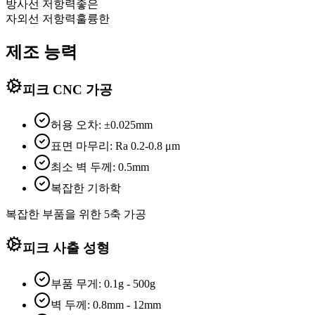
방사선 저항력
좋은
자외선 저항력
훌륭한
제조 능력
피크 CNC 가공
허용 오차: ±0.025mm
표면 마무리: Ra 0.2-0.8 μm
최소 벽 두께: 0.5mm
복잡한 기하학
복잡한 부품을 위한 5축 가공
피크 사출 성형
부품 무게: 0.1g - 500g
벽 두께: 0.8mm - 12mm