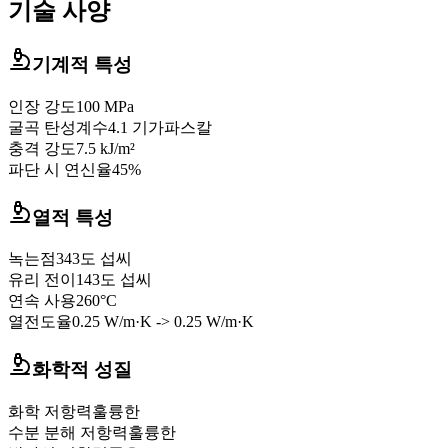
기술 사양
기계적 특성
인장 강도
100 MPa
굴곡 탄성계수
4.1 기가파스칼
충격 강도
7.5 kJ/m²
파단 시 연신율
45%
열적 특성
녹는점
343도 섭씨
유리 전이
143도 섭씨
연속 사용
260°C
열전도율
0.25 W/m·K -> 0.25 W/m·K
화학적 성질
화학 저항력
훌륭한
수분 분해 저항력
훌륭한