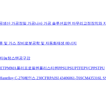
공
생산 가공
정밀 가공
나사 가공 솔루션
표면 마무리
고정장치와 
류 및 가스 장비
로봇공학 및 자동화
재생 에너지
타늄
텅스텐
공구강
PET
PMMA
폴리프로필렌
폴리스티렌
PPSU
PSU
PTFE
PVC
PPS
TPU
Hastelloy C-276
헤인스 230
CFRP
AISI 4340
6061-T6
SCM435
316L S