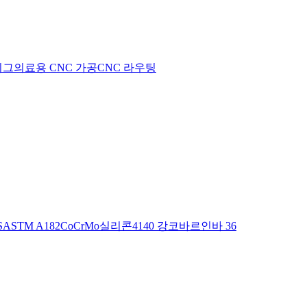
지그
의료용 CNC 가공
CNC 라우팅
S
ASTM A182
CoCrMo
실리콘
4140 강
코바르
인바 36