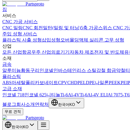
Partsproto
집
서비스
CNC 가공 서비스
CNC 밀링
CNC 회전
밀턴(밀링 및 터닝)
5축 가공
스위스 CNC 가
주입 성형 서비스
플라스틱 사출 성형
삽입성형
오버몰딩
액체 실리콘 고무 성형
산업
모든 산업
항공우주 산업
의료기기
자동차 제조
전자 및 반도체
유
소재
금속
알루미늄
황동
구리
인코넬
인바
스테인리스 스틸
강철 합금
약철
티
플라스틱
ABS
아세탈
폴리카보네이트
CPVC
HDPE
LDPE
나일론
PEEK
PEI
고급 소재
인코넬 718
인코넬 625
니티놀
Ti-6Al-4V
Ti-6Al-4V ELI
Al 7075-T6
블로그
회사소개
연락처
한국어
KO
무료 견적
Partsproto
한국어
KO