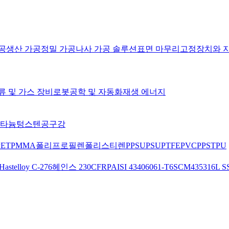
공
생산 가공
정밀 가공
나사 가공 솔루션
표면 마무리
고정장치와 
류 및 가스 장비
로봇공학 및 자동화
재생 에너지
타늄
텅스텐
공구강
PET
PMMA
폴리프로필렌
폴리스티렌
PPSU
PSU
PTFE
PVC
PPS
TPU
Hastelloy C-276
헤인스 230
CFRP
AISI 4340
6061-T6
SCM435
316L S