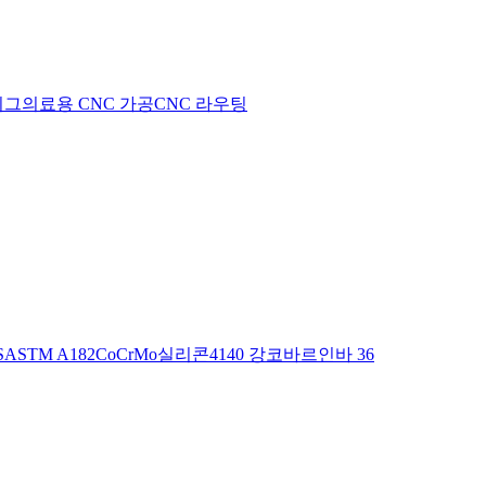
지그
의료용 CNC 가공
CNC 라우팅
S
ASTM A182
CoCrMo
실리콘
4140 강
코바르
인바 36