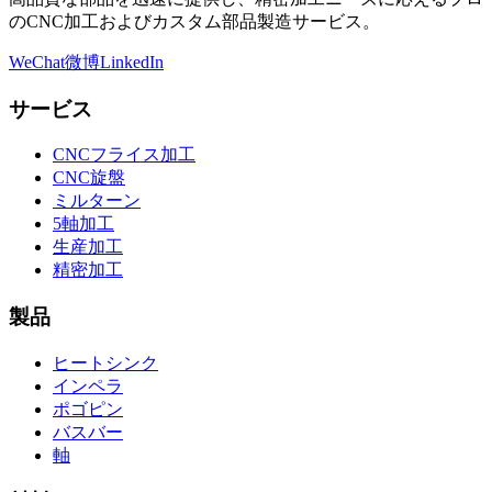
のCNC加工およびカスタム部品製造サービス。
WeChat
微博
LinkedIn
サービス
CNCフライス加工
CNC旋盤
ミルターン
5軸加工
生産加工
精密加工
製品
ヒートシンク
インペラ
ポゴピン
バスバー
軸