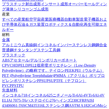
プラスチック射出成形
インサート成形
オーバーモールディン
グ
液体シリコーンゴム成形
産業
すべての産業
航空宇宙産業
医療機器
自動車製造
電子機器およ
び半導体
石油＆ガス装置
ロボティクス＆自動化
再生可能エネ
ルギー
材料
金属
アルミニウム
真鍮
銅
インコネル
インバー
ステンレス鋼
鋼合金
普通鋼
チタン
タングステン
工具鋼
プラスチック
ABS
アセタール/デルリン
ポリカーボネート
CPVC
HDPE
LDPEは低密度ポリエチレン（Low-Density
Polyethylene）の略称です。
ナイロン
PEEK
PEI（ウルテム）
PET (Polyethylene Terephthalate)
PMMA（アクリル）
ポリプロ
ピレン
ポリスチレン
PPSU
PSU
PTFE（テフロン）
PVC
PPS
TPU
先進材料
インコネル718
インコネル625
ニチノール
Ti-6Al-4V
Ti-6Al-4V
ELI
Al 7075-T6
ハステロイC-276
ヘインズ230
CFRP
AISI
4340
6061-T6
SCM435
316Lステンレス鋼
ASTM A182
CoCrMo
シ