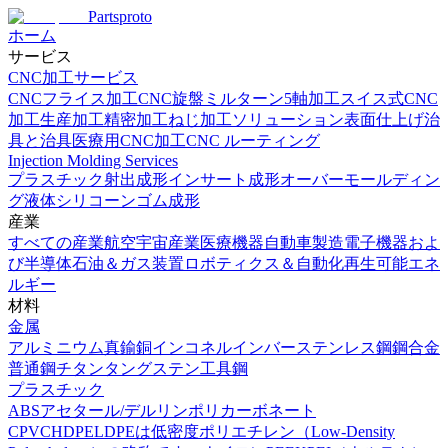
Partsproto
ホーム
サービス
CNC加工サービス
CNCフライス加工
CNC旋盤
ミルターン
5軸加工
スイス式CNC
加工
生産加工
精密加工
ねじ加工ソリューション
表面仕上げ
治
具と治具
医療用CNC加工
CNC ルーティング
Injection Molding Services
プラスチック射出成形
インサート成形
オーバーモールディン
グ
液体シリコーンゴム成形
産業
すべての産業
航空宇宙産業
医療機器
自動車製造
電子機器およ
び半導体
石油＆ガス装置
ロボティクス＆自動化
再生可能エネ
ルギー
材料
金属
アルミニウム
真鍮
銅
インコネル
インバー
ステンレス鋼
鋼合金
普通鋼
チタン
タングステン
工具鋼
プラスチック
ABS
アセタール/デルリン
ポリカーボネート
CPVC
HDPE
LDPEは低密度ポリエチレン（Low-Density