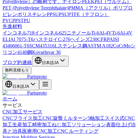
Polyethylene）の略称です。
ナイロン
PEEK
PEI（ウルテム）
PET (Polyethylene Terephthalate)
PMMA（アクリル）
ポリプロ
ピレン
ポリスチレン
PPSU
PSU
PTFE（テフロン）
PVC
PPS
TPU
先進材料
インコネル718
インコネル625
ニチノール
Ti-6Al-4V
Ti-6Al-4V
ELI
Al 7075-T6
ハステロイC-276
ヘインズ230
CFRP
AISI
4340
6061-T6
SCM435
316Lステンレス鋼
ASTM A182
CoCrMo
シ
リコン
4140鋼
Kovar
Invar 36
ブログ
約
連絡
日本語
JA
無料見積もり
Partsproto
日本語
JA
Partsproto
ホーム
サービス
CNC加工サービス
CNCフライス加工
CNC旋盤
ミルターン
5軸加工
スイス式CNC
加工
生産加工
精密加工
ねじ加工ソリューション
表面仕上げ
治
具と治具
医療用CNC加工
CNC ルーティング
Injection Molding Services