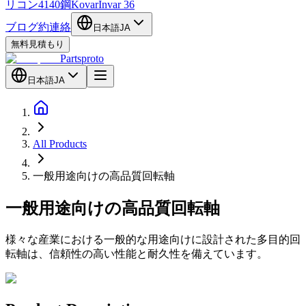
リコン
4140鋼
Kovar
Invar 36
ブログ
約
連絡
日本語
JA
無料見積もり
Partsproto
日本語
JA
All Products
一般用途向けの高品質回転軸
一般
用途向けの高品質回転軸
様々な産業における一般的な用途向けに設計された多目的回
転軸は、信頼性の高い性能と耐久性を備えています。